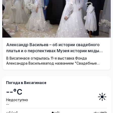
Александр Васильев – об истории свадебного
платья и о перспективах Музея истории моды
(видео)
В Висагинасе открылась 11-я выставка Фонда
Александра Васильевапод названием "Свадебные
платья"
Погода в Висагинасе
--°C
☀️
Недоступно
--
--° / --°
--%
-- км/ч