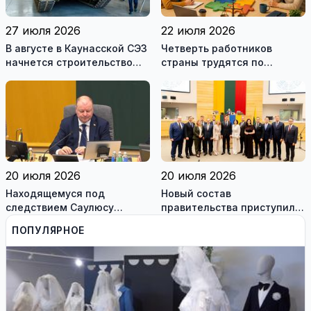
27 июля 2026
22 июля 2026
В августе в Каунасской СЭЗ
Четверть работников
начнется строительство
страны трудятся по
завода по сборке немецких
коллективным договорам:
танков Leopard
это выгодно и
сотрудникам, и
работодателям
20 июля 2026
20 июля 2026
Находящемуся под
Новый состав
следствием Саулюсу
правительства приступил к
Сквернялису временно
работе
ПОПУЛЯРНОЕ
разрешили выехать за
границу