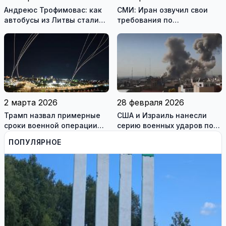
Андреюс Трофимовас: как
СМИ: Иран озвучил свои
автобусы из Литвы стали
требования по
спасением для жителей
разблокировке Ормузского
охваченного огнём
пролива
Мариуполя (фотогалерея)
2 марта 2026
28 февраля 2026
Трамп назвал примерные
США и Израиль нанесли
сроки военной операции
серию военных ударов по
против Ирана
территории Ирана
ПОПУЛЯРНОЕ