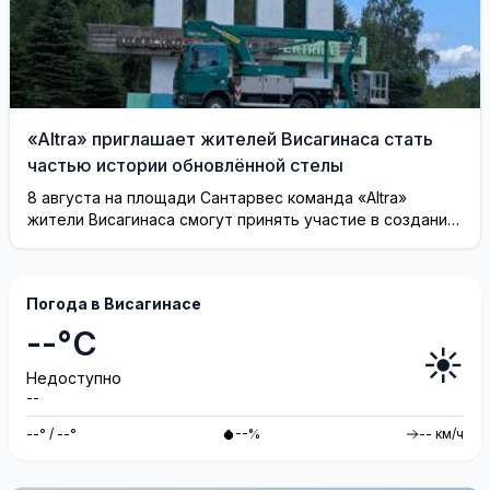
«Altra» приглашает жителей Висагинаса стать
частью истории обновлённой стелы
8 августа на площади Сантарвес команда «Altra»
жители Висагинаса смогут принять участие в создании
инсталляции
Погода в Висагинасе
--°C
☀️
Недоступно
--
--° / --°
--%
-- км/ч