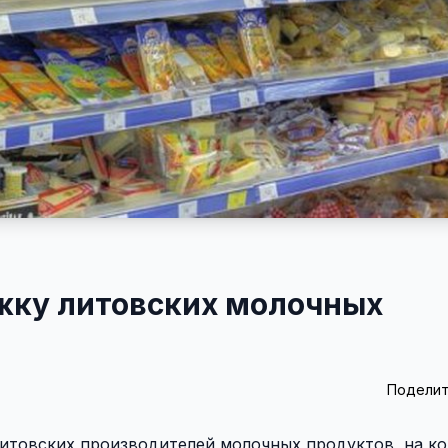
жку литовских молочных
Поделит
литовских производителей молочных продуктов, на к