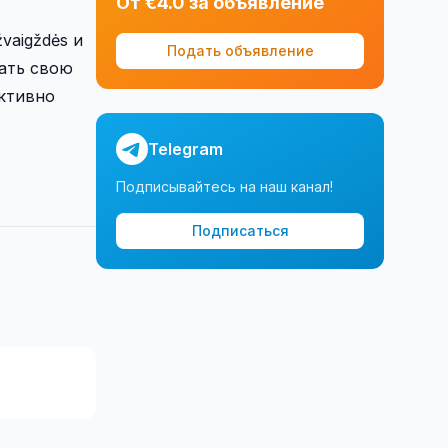
От €4.0 за объявление
vaigždės и
Подать объявление
вать свою
активно
Telegram
Подписывайтесь на наш канал!
Подписаться