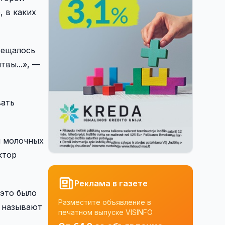
, в каких
рещалось
твы...», —
вать
й молочных
ктор
Реклама в газете
 это было
Разместите объявление в
С называют
печатном выпуске VISINFO