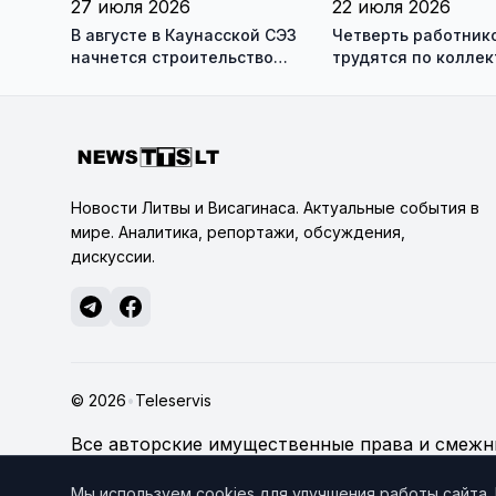
27 июля 2026
22 июля 2026
В августе в Каунасской СЭЗ
Четверть работник
начнется строительство
трудятся по колле
завода по сборке немецких
договорам: это выг
танков Leopard
сотрудникам, и
работодателям
Новости Литвы и Висагинаса. Актуальные события в
мире. Аналитика, репортажи, обсуждения,
дискуссии.
© 2026
•
Teleservis
Все авторские имущественные права и смежны
technologijų servisas", если не указано иное.
По
Мы используем cookies для улучшения работы сайта.