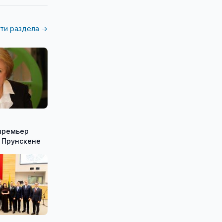
ти раздела →
премьер
 Прунскене