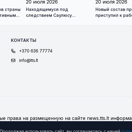
20 июля 2026
20 июля 2026
ов страны
Находящемуся под
Новый состав п
ктивным
следствием Саулюсу
приступил к раб
одно и
Сквернялису временно
разрешили выехать за
границу
КОНТАКТЫ
+370 636 77774
info@tts.lt
е права на размещенную на сайте news.tts.lt информа
дробнее об использовании материалов сайта
 Продолжая использовать сайт, вы соглашаетесь с нашей
поли