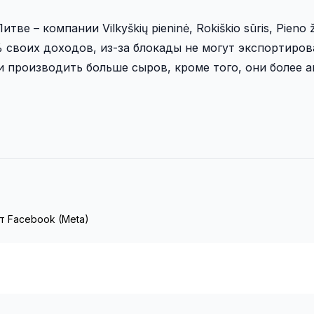
 – компании Vilkyškių pieninė, Rokiškio sūris, Pieno ž
0% своих доходов, из-за блокады не могут экспортиро
 производить больше сыров, кроме того, они более 
т Facebook (Meta)