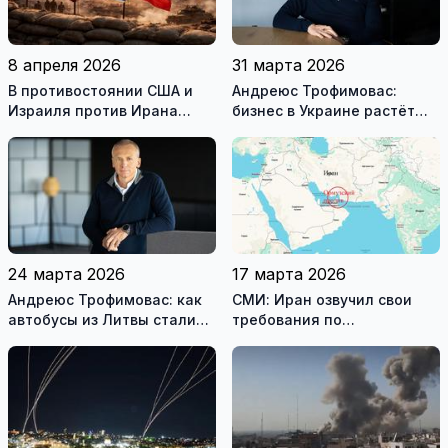
8 апреля 2026
31 марта 2026
В противостоянии США и
Андреюс Трофимовас:
Израиля против Ирана
бизнес в Украине растёт
достигнуто хрупкое
даже во время войны
перемирие
24 марта 2026
17 марта 2026
Андреюс Трофимовас: как
СМИ: Иран озвучил свои
автобусы из Литвы стали
требования по
спасением для жителей
разблокировке Ормузского
охваченного огнём
пролива
Мариуполя (фотогалерея)