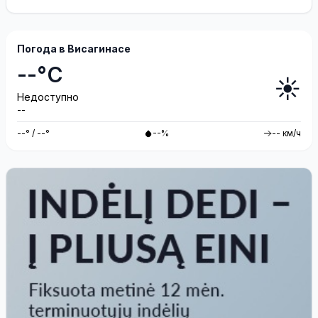
учения «Baltic Shadow»
Погода в Висагинасе
--°C
☀️
Недоступно
--
--° / --°
--%
-- км/ч