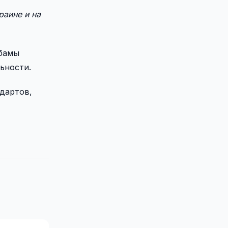
раине и на
Обамы
ьности.
ндартов,