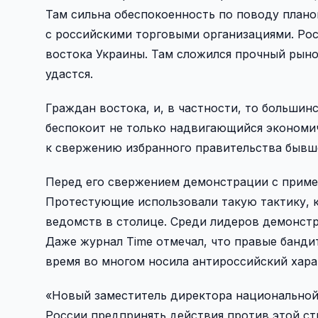
Там сильна обеспокоенность по поводу планов
с российскими торговыми организациями. Ро
востока Украины. Там сложился прочный рынок
удастся.
Граждан востока, и, в частности, то больши
беспокоит не только надвигающийся экономич
к свержению избранного правительства бывш
Перед его свержением демонстрации с приме
Протестующие использовали такую тактику, 
ведомств в столице. Среди лидеров демонст
Даже журнал Time отмечал, что правые бандит
время во многом носила антироссийский хара
«Новый заместитель директора национальной 
России предпринять действия против этой стр