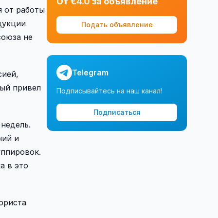
От €4.0 за объявление
я от работы
дукции
Подать объявление
союза не
Telegram
сией,
рый привел
Подписывайтесь на наш канал!
Подписаться
недель.
ний и
уппировок.
а в это
ориста