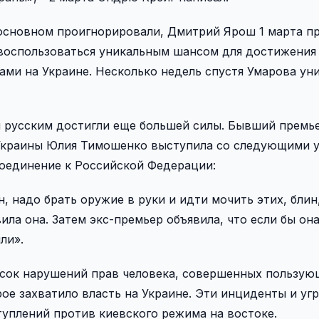
 основном проигнорировали, Дмитрий Ярош 1 марта п
воспользоваться уникальным шансом для достижения 
ками на Украине. Несколько недель спустя Умарова ун
ы русским достигли еще большей силы. Бывший премь
Украины Юлия Тимошенко выступила со следующими у
соединение к Российской Федерации:
, надо брать оружие в руки и идти мочить этих, блин
ила она. Затем экс-премьер объявила, что если бы он
ли».
исок нарушений прав человека, совершенных пользу
е захватило власть на Украине. Эти инциденты и уг
уплений против киевского режима на востоке.