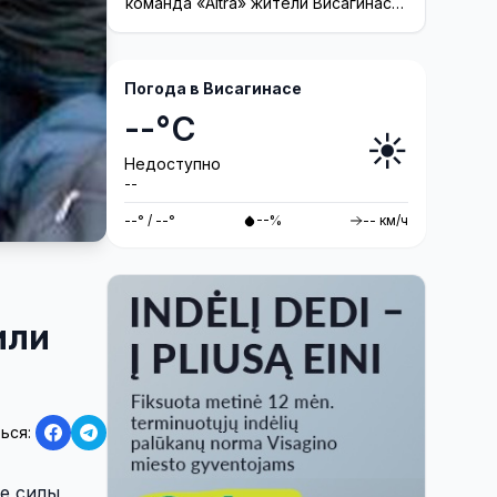
команда «Altra» жители Висагинаса
смогут принять участие в создании
инсталляции
Погода в Висагинасе
--°C
☀️
Недоступно
--
--° / --°
--%
-- км/ч
или
ься:
ие силы