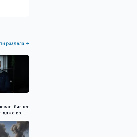
ти раздела →
овас: бизнес
т даже во