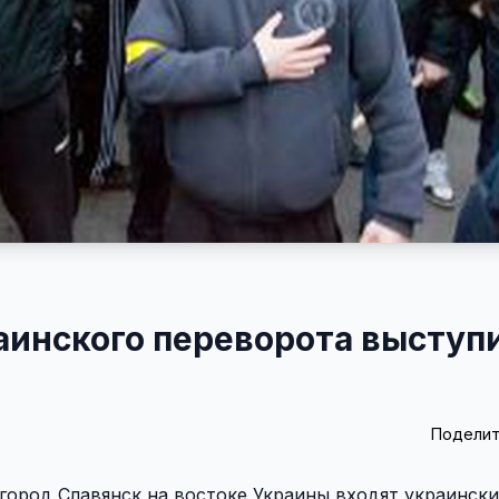
аинского переворота выступ
Поделит
в город Славянск на востоке Украины входят украинск