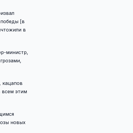
ризвал
победы [в
ичтожили в
ер-министр,
грозами,
, кацапов
а всем этим
ющимся
розы новых