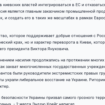
 киевских властей интегрироваться в ЕС и отказатьс
ссия является главным заказчиком промышленной про
, и создать его в таких же масштабах в рамках Евро
нство, которое поддерживает добрые отношения с Рос
еский крах, но и характер переворота в Киеве, кото
его президента Виктора Януковича.
нением насилия продолжались на протяжении многих 
как захват многочисленных государственных учрежде
рантов были руководители экстремистских правых гр
ы украли либеральное восстание на Украине. Риторик
ктер.
безопасности Украины призвал самого грозного терр
аны», - 2 марта Эндрю Крейг написал.