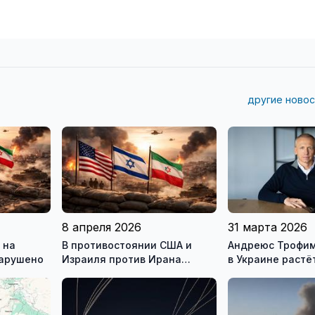
другие новос
8 апреля 2026
31 марта 2026
 на
В противостоянии США и
Андреюс Трофим
нарушено
Израиля против Ирана
в Украине растё
достигнуто хрупкое
время войны
перемирие