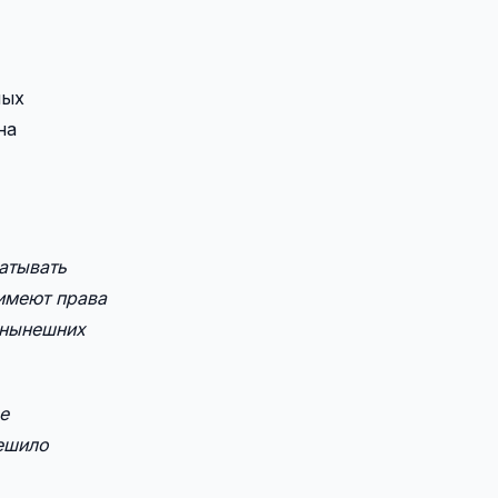
ных
на
атывать
 имеют права
 нынешних
е
решило