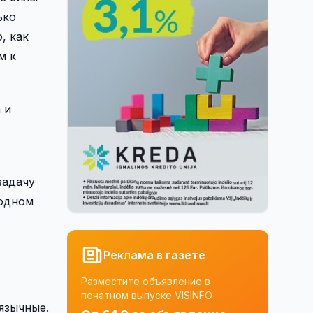
ько
, как
м к
 и
задачу
 одном
Реклама в газете
Разместите объявление в
печатном выпуске VISINFO
язычные.