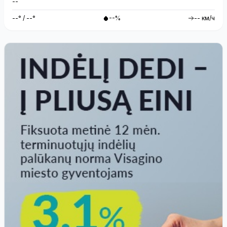
--
--° / --°
--%
-- км/ч