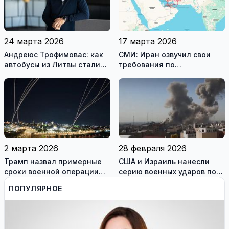
24 марта 2026
17 марта 2026
Андреюс Трофимовас: как
СМИ: Иран озвучил свои
автобусы из Литвы стали
требования по
спасением для жителей
разблокировке Ормузского
охваченного огнём
пролива
Мариуполя (фотогалерея)
2 марта 2026
28 февраля 2026
Трамп назвал примерные
США и Израиль нанесли
сроки военной операции
серию военных ударов по
против Ирана
территории Ирана
ПОПУЛЯРНОЕ