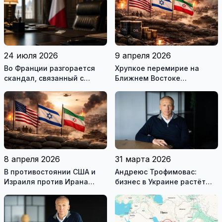
24 июля 2026
9 апреля 2026
Во Франции разгорается
Хрупкое перемирие на
скандал, связанный с
Ближнем Востоке
употреблением наркотиков
нарушено
государственными
служащими
8 апреля 2026
31 марта 2026
В противостоянии США и
Андреюс Трофимовас:
Израиля против Ирана
бизнес в Украине растёт
достигнуто хрупкое
даже во время войны
перемирие