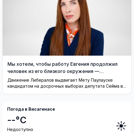
Мы хотели, чтобы работу Евгения продолжил
человек из его близкого окружения —
Висагинское отделение Либерального движения
Движение Либералов выдвигает Мету Паулауске
кандидатом на досрочных выборах депутата Сейма в
одномандатном округе Северная ...
Погода в Висагинасе
--°C
☀️
Недоступно