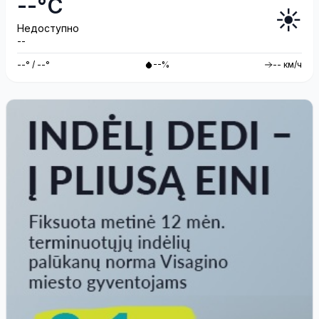
--°C
☀️
Недоступно
--
--° / --°
--%
-- км/ч