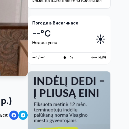
команда «Altra» жители Висагинаса
смогут принять участие в создании
инсталляции
Погода в Висагинасе
--°C
☀️
Недоступно
--
--° / --°
--%
-- км/ч
р.)
ься: