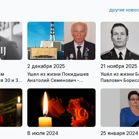
другие новос
2 декабря 2025
21 ноября 2025
ем
Ушел из жизни Покидышев
Ушёл из жизни Б
 30 и 31
Анатолий Семенович -
Павлович Борисов (1937 г.р.) -
але
первый начальник
один из первых 
остола
электроцеха ИАЭС
Висагинаса
8 июля 2024
25 января 2024