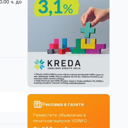
.00 ч. до
Реклама в газете
Разместите объявление в
печатном выпуске VISINFO