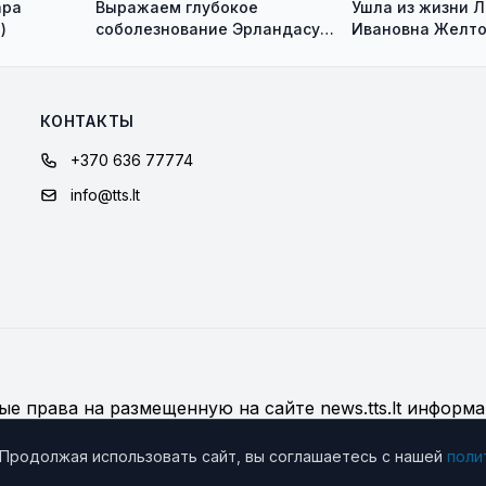
ара
Выражаем глубокое
Ушла из жизни 
)
соболезнование Эрландасу
Ивановна Желт
Галагузу и Виктории
Галагузене
КОНТАКТЫ
+370 636 77774
info@tts.lt
е права на размещенную на сайте news.tts.lt информа
дробнее об использовании материалов сайта
 Продолжая использовать сайт, вы соглашаетесь с нашей
поли