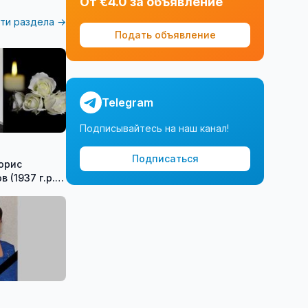
От €4.0 за объявление
ти раздела →
Подать объявление
Telegram
Подписывайтесь на наш канал!
Подписаться
орис
строителей