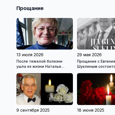
Прощание
13 июля 2026
29 мая 2026
После тяжелой болезни
Прощание с Евгени
ушла из жизни Наталья
Шуклиным состоится
Камскова
мая в ритуальном з
костёла Святого Ап
Павла
9 сентября 2025
18 июня 2025