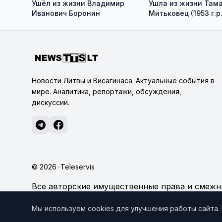
Ушёл из жизни Владимир
Ушла из жизни Там
Иванович Боронин
Митьковец (1953 г.р.
Новости Литвы и Висагинаса. Актуальные события в
мире. Аналитика, репортажи, обсуждения,
дискуссии.
© 2026
•
Teleservis
Все авторские имущественные права и смежны
technologijų servisas", если не указано иное.
По
Мы используем cookies для улучшения работы сайта.