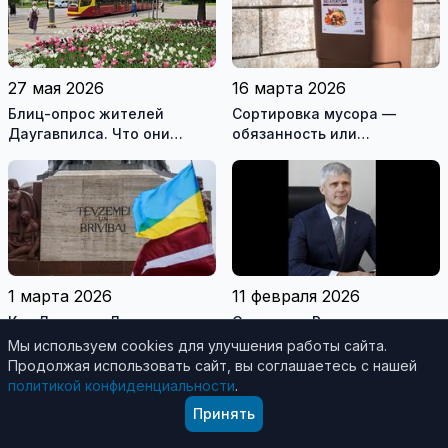
27 мая 2026
16 марта 2026
Блиц-опрос жителей
Сортировка мусора —
Даугавпилса. Что они
обязанность или
знают о Висагинасе?
рекомендация? И как за
(видео)
неё платят жители Риги и
Вильнюса
1 марта 2026
11 февраля 2026
Как Латвия и Литва
Скандал в Резекне: мэра
принимают украинцев-
отстранили после отказа в
Мы используем cookies для улучшения работы сайта.
военных беженцев: цифры
допуске к гостайне
Продолжая использовать сайт, вы соглашаетесь с нашей
и факты
политикой конфиденциальности
.
Принять