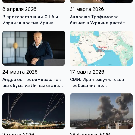
8 апреля 2026
31 марта 2026
В противостоянии США и
Андреюс Трофимовас:
Израиля против Ирана
бизнес в Украине растёт
достигнуто хрупкое
даже во время войны
перемирие
24 марта 2026
17 марта 2026
Андреюс Трофимовас: как
СМИ: Иран озвучил свои
автобусы из Литвы стали
требования по
спасением для жителей
разблокировке Ормузского
охваченного огнём
пролива
Мариуполя (фотогалерея)
2 марта 2026
28 февраля 2026