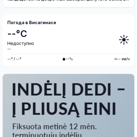
одномандатном округе Северная ...
Погода в Висагинасе
--°C
☀️
Недоступно
--
--° / --°
--%
-- км/ч