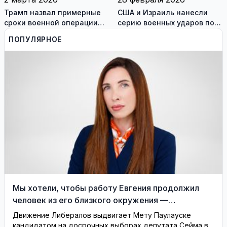
Трамп назвал примерные
США и Израиль нанесли
сроки военной операции
серию военных ударов по
против Ирана
территории Ирана
ПОПУЛЯРНОЕ
Мы хотели, чтобы работу Евгения продолжил
человек из его близкого окружения —
Висагинское отделение Либерального движения
Движение Либералов выдвигает Мету Паулауске
кандидатом на досрочных выборах депутата Сейма в