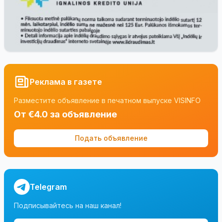
Реклама в газете
Разместите объявление в печатном выпуске VISINFO
От €4.0 за объявление
Подать объявление
Telegram
Подписывайтесь на наш канал!