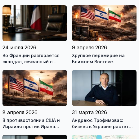
24 июля 2026
9 апреля 2026
Во Франции разгорается
Хрупкое перемирие на
скандал, связанный с
Ближнем Востоке
употреблением наркотиков
нарушено
государственными
служащими
8 апреля 2026
31 марта 2026
В противостоянии США и
Андреюс Трофимовас:
Израиля против Ирана
бизнес в Украине растёт
достигнуто хрупкое
даже во время войны
перемирие