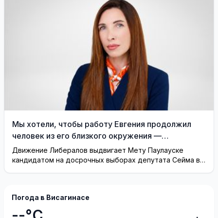
Мы хотели, чтобы работу Евгения продолжил
человек из его близкого окружения —
Висагинское отделение Либерального движения
Движение Либералов выдвигает Мету Паулауске
кандидатом на досрочных выборах депутата Сейма в
одномандатном округе Северная ...
Погода в Висагинасе
--°C