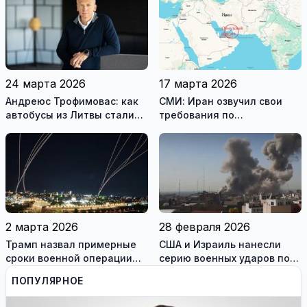
24 марта 2026
17 марта 2026
Андреюс Трофимовас: как
СМИ: Иран озвучил свои
автобусы из Литвы стали
требования по
спасением для жителей
разблокировке Ормузского
охваченного огнём
пролива
Мариуполя (фотогалерея)
2 марта 2026
28 февраля 2026
Трамп назвал примерные
США и Израиль нанесли
сроки военной операции
серию военных ударов по
против Ирана
территории Ирана
ПОПУЛЯРНОЕ