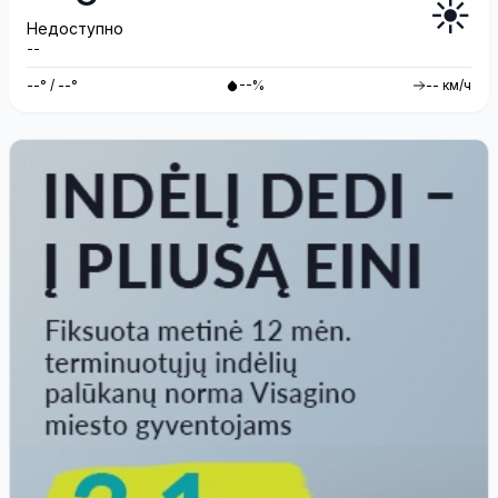
☀️
Недоступно
--
--° / --°
--%
-- км/ч