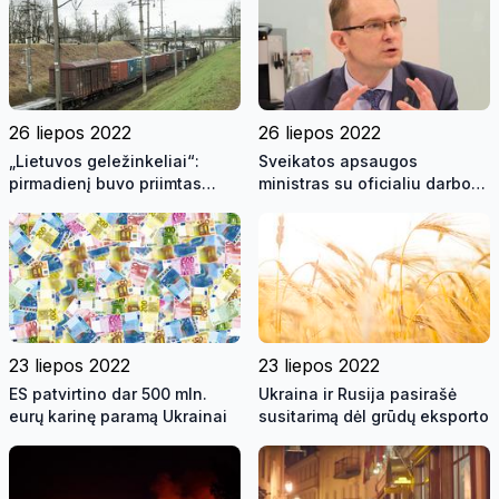
26 liepos 2022
26 liepos 2022
„Lietuvos geležinkeliai“:
Sveikatos apsaugos
pirmadienį buvo priimtas
ministras su oficialiu darbo
pirmasis traukinys vežimui
vizitu lankosi Kipre
per Lietuvos teritoriją į
Kaliningradą
23 liepos 2022
23 liepos 2022
ES patvirtino dar 500 mln.
Ukraina ir Rusija pasirašė
eurų karinę paramą Ukrainai
susitarimą dėl grūdų eksporto