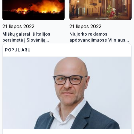
21 liepos 2022
21 liepos 2022
Miškų gaisrai iš Italijos
Niujorko reklamos
persimetė į Slovėniją,
apdovanojimuose Vilniaus
evakuoti keturi kaimai
reklama pripažinta viena iš
POPULIARU
geriausių pasaulyje