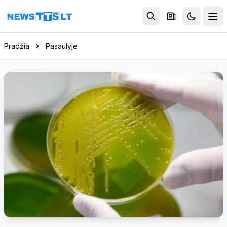
Eiti į turinį
Pradžia
Pasaulyje