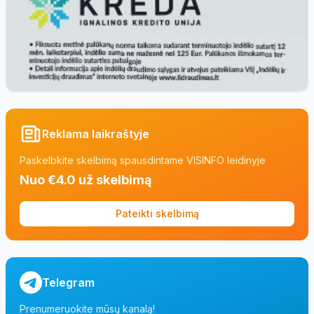
Reklama laikraštyje
Paskelbkite skelbimą spausdintame VISINFO leidinyje
Nuo €4.0 už skelbimą
Pateikti skelbimą
Telegram
Prenumeruokite mūsų kanalą!