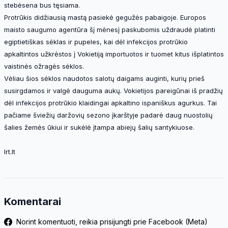
stebėsena bus tęsiama.
Protrūkis didžiausią mastą pasiekė gegužės pabaigoje.
Europos
maisto saugumo agentūra šį mėnesį paskubomis uždraudė platinti
egiptietiškas sėklas ir pupeles, kai dėl infekcijos protrūkio
apkaltintos užkrėstos į Vokietiją importuotos ir tuomet kitus išplatintos
vaistinės ožragės sėklos.
Vėliau šios sėklos naudotos salotų daigams auginti, kurių prieš
susirgdamos ir valgė dauguma aukų.
Vokietijos pareigūnai iš pradžių
dėl infekcijos protrūkio klaidingai apkaltino ispaniškus agurkus. Tai
pačiame šviežių daržovių sezono įkarštyje padarė daug nuostolių
šalies žemės ūkiui ir sukėlė įtampa abiejų šalių santykiuose.
lrt.lt
Komentarai
Norint komentuoti, reikia prisijungti prie Facebook (Meta)