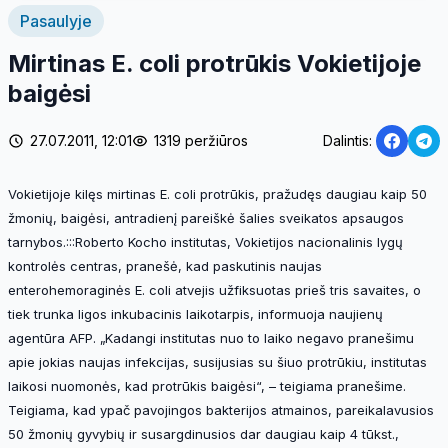
Pasaulyje
Mirtinas E. coli protrūkis Vokietijoje
baigėsi
27.07.2011, 12:01
1319 peržiūros
Dalintis:
Vokietijoje kilęs mirtinas E. coli protrūkis, pražudęs daugiau kaip 50
žmonių, baigėsi, antradienį pareiškė šalies sveikatos apsaugos
tarnybos.:::Roberto Kocho institutas, Vokietijos nacionalinis lygų
kontrolės centras, pranešė, kad paskutinis naujas
enterohemoraginės E. coli atvejis užfiksuotas prieš tris savaites, o
tiek trunka ligos inkubacinis laikotarpis, informuoja naujienų
agentūra AFP. „Kadangi institutas nuo to laiko negavo pranešimu
apie jokias naujas infekcijas, susijusias su šiuo protrūkiu, institutas
laikosi nuomonės, kad protrūkis baigėsi“, – teigiama pranešime.
Teigiama, kad ypač pavojingos bakterijos atmainos, pareikalavusios
50 žmonių gyvybių ir susargdinusios dar daugiau kaip 4 tūkst.,