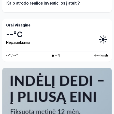
Kaip atrodo realios investicijos į ateitį?
Orai Visagine
--°C
☀️
Nepasiekiama
--
--° / --°
--%
-- km/h