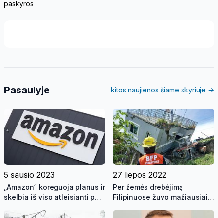
paskyros
Pasaulyje
kitos naujienos šiame skyriuje →
5 sausio 2023
27 liepos 2022
„Amazon“ koreguoja planus ir
Per žemės drebėjimą
skelbia iš viso atleisianti per
Filipinuose žuvo mažiausiai
18 tūkst. darbuotojų
4 žmonės, 60 sužeista