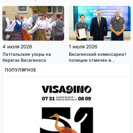
гребле на лодках-драконах
самоуправления в шествии
Праздника песни
школьников
4 июля 2026
1 июля 2026
Латгальские узоры на
Висагинский комиссариат
берегах Висагинаса
полиции отмечен в
конкурсе лучших практик
ПОПУЛЯРНОЕ