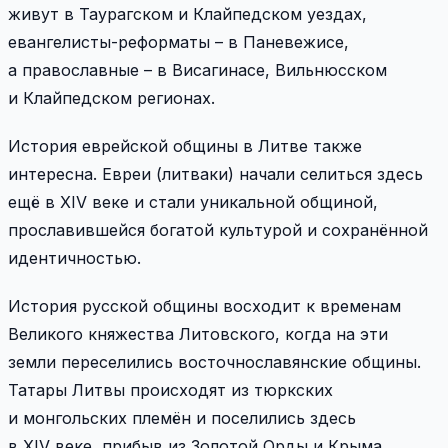
живут в Таурагском и Клайпедском уездах,
евангелисты-­реформаты – в Паневежисе,
а православные – в Висагинасе, Вильнюсском
и Клайпедском регионах.
История еврейской общины в Литве также
интересна. Евреи (литваки) начали селиться здесь
ещё в XIV веке и стали уникальной общиной,
прославившейся богатой культурой и сохранённой
идентичностью.
История русской общины восходит к временам
Великого княжества Литовского, когда на эти
земли переселились восточнославянские общины.
Татары Литвы происходят из тюркских
и монгольских племён и поселились здесь
в XIV веке, прибыв из Золотой Орды и Крыма.