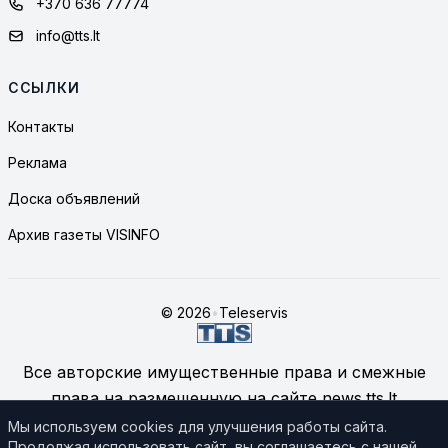
+370 636 77774
info@tts.lt
ССЫЛКИ
Контакты
Реклама
Доска объявлений
Архив газеты VISINFO
© 2026
•
Teleservis
Все авторские имущественные права и смежные
права на размещенную на сайте news.tts.lt
информацию принадлежат ЗАО "Telekomunikacinių
Мы используем cookies для улучшения работы сайта.
Продолжая использовать сайт, вы соглашаетесь с нашей