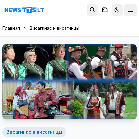
Перейти к содержимому
Главная
Висагинас и висагинцы
Висагинас и висагинцы