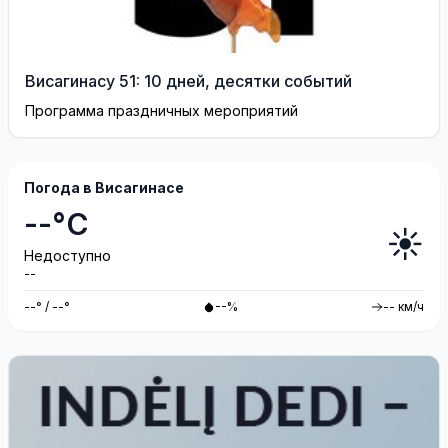
Висагинасу 51: 10 дней, десятки событий
Программа праздничных мероприятий
Погода в Висагинасе
--°C
☀️
Недоступно
--
--° / --°
--%
-- км/ч