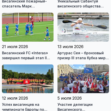
Висагинский пожарный-
Уникальный Сабантуй
спасатель Марк
висагинского общества
Гирдвайнис награжден
татар - часть
медалью “Герой
нематериального
Венесуэлы”
культурного наследия
Литвы
21 июля 2026
13 июля 2026
Висагинский FC «Interas»
Артурас Сея – бронзовый
завершил первый этап II
призер III этапа Кубка мира
лиги Литвы по футболу с
в Канаде
хорошим результатом
12 июля 2026
5 июля 2026
Успех висагинцев на
Участие делегации
чемпионате Европы по
Висагинского