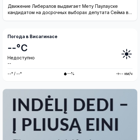
Висагинское отделение Либерального движения
Движение Либералов выдвигает Мету Паулауске
кандидатом на досрочных выборах депутата Сейма в
одномандатном округе Северная ...
Погода в Висагинасе
--°C
☀️
Недоступно
--
--° / --°
--%
-- км/ч