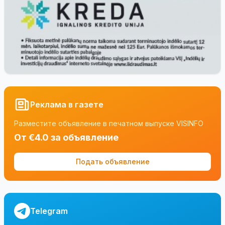
Реклама в газете
Разместите объявление в печатном выпуске VISINFO
От €4.0 за объявление
Подать объявление
Telegram