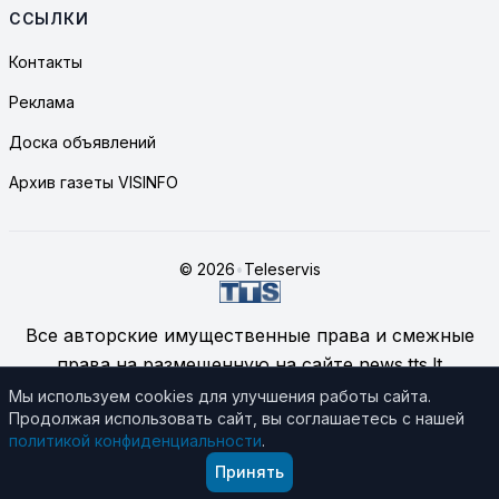
ССЫЛКИ
Контакты
Реклама
Доска объявлений
Архив газеты VISINFO
© 2026
•
Teleservis
Все авторские имущественные права и смежные
права на размещенную на сайте news.tts.lt
информацию принадлежат ЗАО "Telekomunikacinių
Мы используем cookies для улучшения работы сайта.
Продолжая использовать сайт, вы соглашаетесь с нашей
technologijų servisas", если не указано иное.
политикой конфиденциальности
.
Подробнее об использовании материалов сайта
Принять