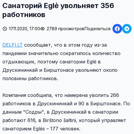
Санаторий Eglė увольняет 356
работников
17.11.2020, 17:00
2789 просмотров
Поделиться:
DELFI.LT
соообщает, что в этом году из-за
пандемии значительно сократилось количество
отдыхающих, поэтому санатории Eglė в
Друскининкай и Бирштонасе увольняют около
половины работников.
Компания сообщила, что намерена уволить 266
работников в Друскининкай и 90 в Бирштонасе. По
данным "Содры", в Друскининкай в санатории
работают 616, в Birštono šaltini, который управляет
санаторием Eglės – 177 человек.