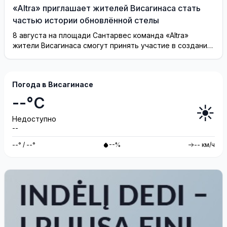
«Altra» приглашает жителей Висагинаса стать
частью истории обновлённой стелы
8 августа на площади Сантарвес команда «Altra»
жители Висагинаса смогут принять участие в создании
инсталляции
Погода в Висагинасе
--°C
☀️
Недоступно
--
--° / --°
--%
-- км/ч