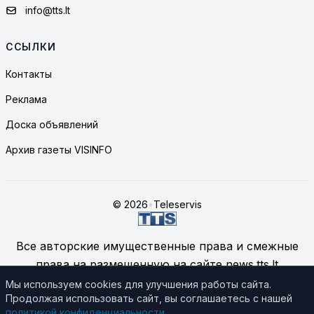
info@tts.lt
ССЫЛКИ
Контакты
Реклама
Доска объявлений
Архив газеты VISINFO
© 2026
•
Teleservis
Все авторские имущественные права и смежные
права на размещенную на сайте news.tts.lt
информацию принадлежат ЗАО "Telekomunikacinių
Мы используем cookies для улучшения работы сайта.
Продолжая использовать сайт, вы соглашаетесь с нашей
technologijų servisas", если не указано иное.
политикой конфиденциальности
.