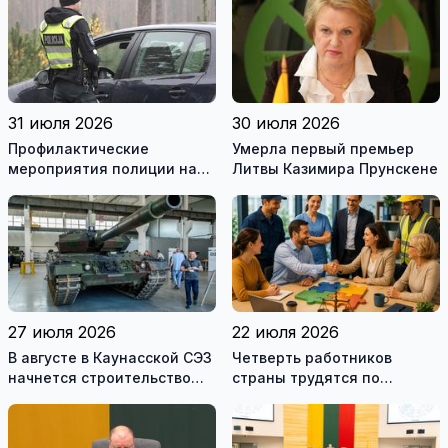
рекомендуемой
литературы
31 июля 2026
30 июля 2026
Профилактические
Умерла первый премьер
мероприятия полиции на
Литвы Казимира Прунскене
дорогах Литвы в августе
27 июля 2026
22 июля 2026
В августе в Каунасской СЭЗ
Четверть работников
начнется строительство
страны трудятся по
завода по сборке немецких
коллективным договорам:
танков Leopard
это выгодно и
сотрудникам, и