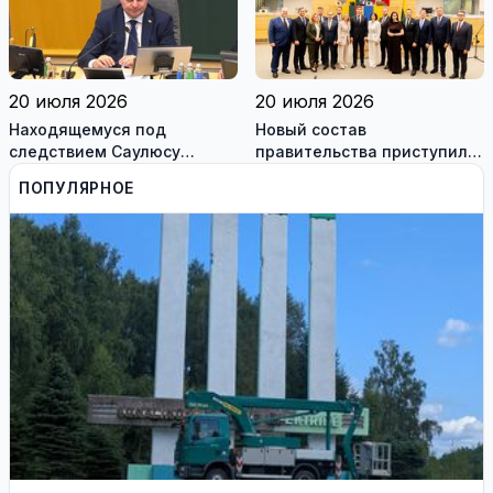
работодателям
20 июля 2026
20 июля 2026
Находящемуся под
Новый состав
следствием Саулюсу
правительства приступил к
Сквернялису временно
работе
ПОПУЛЯРНОЕ
разрешили выехать за
границу