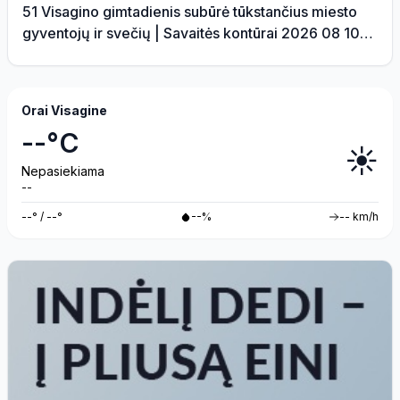
51 Visagino gimtadienis subūrė tūkstančius miesto
gyventojų ir svečių | Savaitės kontūrai 2026 08 10
(video)
Orai Visagine
--°C
☀️
Nepasiekiama
--
--° / --°
--%
-- km/h