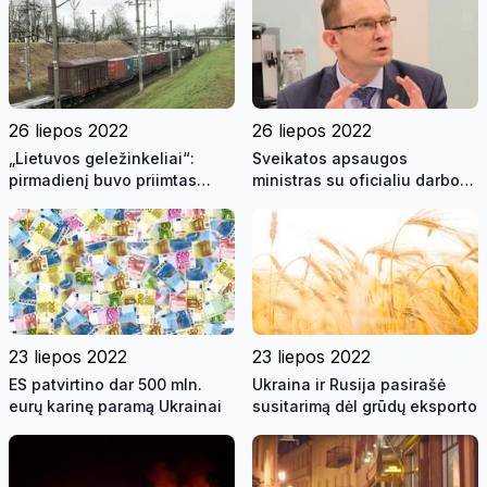
26 liepos 2022
26 liepos 2022
„Lietuvos geležinkeliai“:
Sveikatos apsaugos
pirmadienį buvo priimtas
ministras su oficialiu darbo
pirmasis traukinys vežimui
vizitu lankosi Kipre
per Lietuvos teritoriją į
Kaliningradą
23 liepos 2022
23 liepos 2022
ES patvirtino dar 500 mln.
Ukraina ir Rusija pasirašė
eurų karinę paramą Ukrainai
susitarimą dėl grūdų eksporto