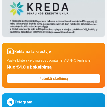
Reklama laikraštyje
Paskelbkite skelbimą spausdintame VISINFO leidinyje
Nuo €4.0 už skelbimą
Pateikti skelbimą
Telegram