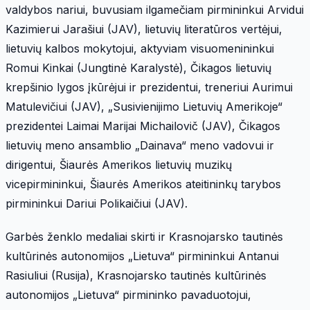
valdybos nariui, buvusiam ilgamečiam pirmininkui Arvidui
Kazimierui Jarašiui (JAV), lietuvių literatūros vertėjui,
lietuvių kalbos mokytojui, aktyviam visuomenininkui
Romui Kinkai (Jungtinė Karalystė), Čikagos lietuvių
krepšinio lygos įkūrėjui ir prezidentui, treneriui Aurimui
Matulevičiui (JAV), „Susivienijimo Lietuvių Amerikoje“
prezidentei Laimai Marijai Michailovič (JAV), Čikagos
lietuvių meno ansamblio „Dainava“ meno vadovui ir
dirigentui, Šiaurės Amerikos lietuvių muzikų
vicepirmininkui, Šiaurės Amerikos ateitininkų tarybos
pirmininkui Dariui Polikaičiui (JAV).
Garbės ženklo medaliai skirti ir Krasnojarsko tautinės
kultūrinės autonomijos „Lietuva“ pirmininkui Antanui
Rasiuliui (Rusija), Krasnojarsko tautinės kultūrinės
autonomijos „Lietuva“ pirmininko pavaduotojui,