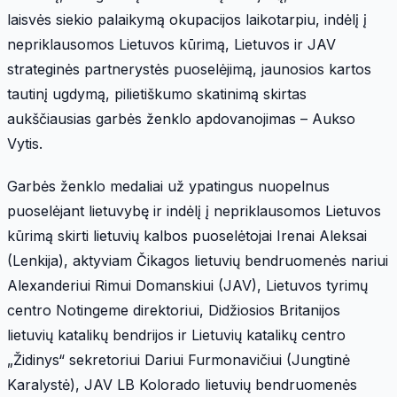
laisvės siekio palaikymą okupacijos laikotarpiu, indėlį į
nepriklausomos Lietuvos kūrimą, Lietuvos ir JAV
strateginės partnerystės puoselėjimą, jaunosios kartos
tautinį ugdymą, pilietiškumo skatinimą skirtas
aukščiausias garbės ženklo apdovanojimas – Aukso
Vytis.
Garbės ženklo medaliai už ypatingus nuopelnus
puoselėjant lietuvybę ir indėlį į nepriklausomos Lietuvos
kūrimą skirti lietuvių kalbos puoselėtojai Irenai Aleksai
(Lenkija), aktyviam Čikagos lietuvių bendruomenės nariui
Alexanderiui Rimui Domanskiui (JAV), Lietuvos tyrimų
centro Notingeme direktoriui, Didžiosios Britanijos
lietuvių katalikų bendrijos ir Lietuvių katalikų centro
„Židinys“ sekretoriui Dariui Furmonavičiui (Jungtinė
Karalystė), JAV LB Kolorado lietuvių bendruomenės