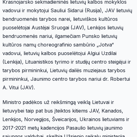
Krasnojarsko sekmadieninės lietuvių kalbos mokyklos
vadovui ir mokytojui Sauliui Sidarui (Rusija), JAV lietuvių
bendruomenės tarybos narei, lietuviškos kultūros
puoselėtojai Austėjai Sruogai (JAV), Lenkijos lietuvių
bendruomenės nariui, ilgamečiam Punsko lietuvių
kultūros namų choreografinio sambūrio „Jotva“
vadovui, lietuvių kalbos puoselėtojui Algiui Uzdilai
(Lenkija), Lituanistikos tyrimo ir studijų centro steigėjui ir
tarybos pirmininkui, Lietuvių dailės muziejaus tarybos
pirmininkui, Jaunimo centro tarybos nariui dr. Robertui
A. Vitui (JAV).
Ministro padėkos už reikšmingą veiklą Lietuvai ir
lietuvybei taip pat bus įteiktos kitiems JAV, Kanados,
Lenkijos, Norvegijos, Šveicarijos, Ukrainos lietuviams ir
2017-2021 metų kadencijos Pasaulio lietuvių jaunimo
sąjungos valdybai, skelbia Užsienio reikalų ministerija.