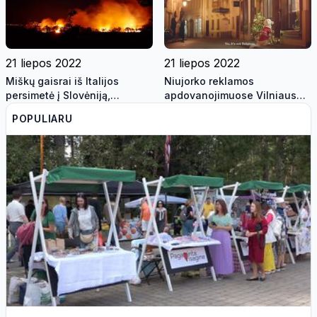
21 liepos 2022
21 liepos 2022
Miškų gaisrai iš Italijos
Niujorko reklamos
persimetė į Slovėniją,
apdovanojimuose Vilniaus
evakuoti keturi kaimai
reklama pripažinta viena iš
POPULIARU
geriausių pasaulyje