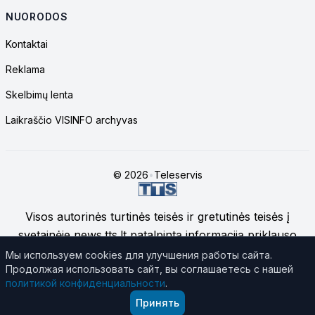
NUORODOS
Kontaktai
Reklama
Skelbimų lenta
Laikraščio VISINFO archyvas
© 2026
•
Teleservis
Visos autorinės turtinės teisės ir gretutinės teisės į
svetainėje news.tts.lt patalpintą informaciją priklauso
UAB "Telekomunikacinių technologijų servisas", jei
Мы используем cookies для улучшения работы сайта.
Продолжая использовать сайт, вы соглашаетесь с нашей
nenurodyta kitaip.
Daugiau apie svetainės medžiagos
политикой конфиденциальности
.
naudojimą
Принять