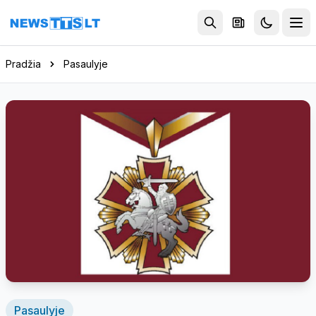
Eiti į turinį
Pradžia
Pasaulyje
Pasaulyje