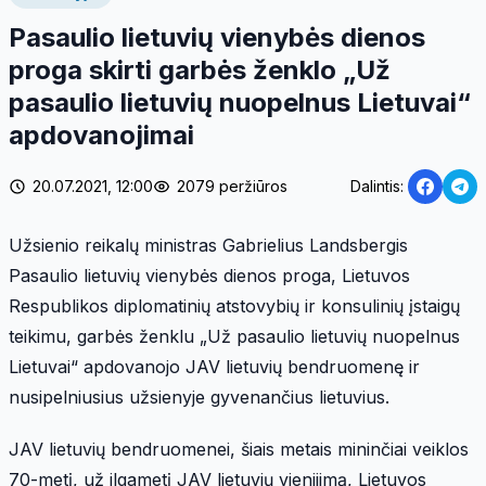
Pasaulio lietuvių vienybės dienos
proga skirti garbės ženklo „Už
pasaulio lietuvių nuopelnus Lietuvai“
apdovanojimai
20.07.2021, 12:00
2079 peržiūros
Dalintis:
Užsienio reikalų ministras Gabrielius Landsbergis
Pasaulio lietuvių vienybės dienos proga, Lietuvos
Respublikos diplomatinių atstovybių ir konsulinių įstaigų
teikimu, garbės ženklu „Už pasaulio lietuvių nuopelnus
Lietuvai“ apdovanojo JAV lietuvių bendruomenę ir
nusipelniusius užsienyje gyvenančius lietuvius.
JAV lietuvių bendruomenei, šiais metais mininčiai veiklos
70-metį, už ilgametį JAV lietuvių vienijimą, Lietuvos