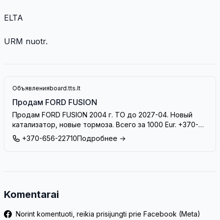
ELTA
URM nuotr.
Объявления
board.tts.lt
Продам FORD FUSION
Продам FORD FUSION 2004 г. ТО до 2027-04. Новый
катализатор, новые тормоза. Всего за 1000 Eur. +370-
656-22710
+370-656-22710
Подробнее →
Komentarai
Norint komentuoti, reikia prisijungti prie Facebook (Meta)