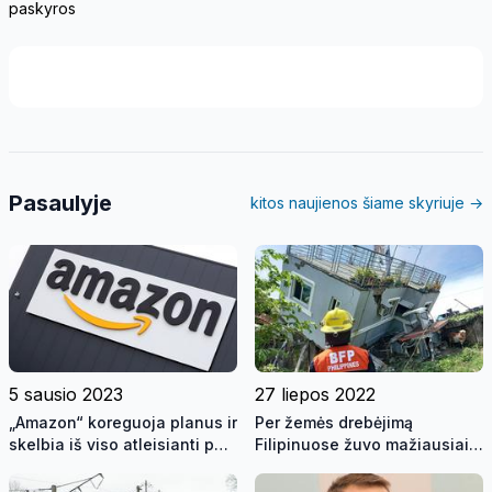
paskyros
Pasaulyje
kitos naujienos šiame skyriuje →
5 sausio 2023
27 liepos 2022
„Amazon“ koreguoja planus ir
Per žemės drebėjimą
skelbia iš viso atleisianti per
Filipinuose žuvo mažiausiai
18 tūkst. darbuotojų
4 žmonės, 60 sužeista