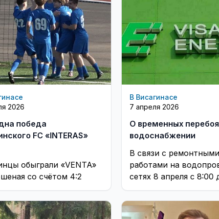
гинасе
В Висагинасе
ля 2026
7 апреля 2026
дна победа
О временных перебоя
инского FC «INTERAS»
водоснабжении
В связи с ремонтным
инцы обыграли «VENTA»
работами на водопро
ршеная со счётом 4:2
сетях 8 апреля с 8:00 
будет временно прек
водоснабжение питьево