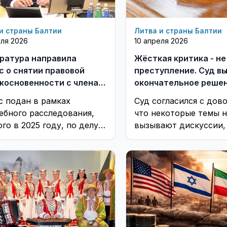
и страны Балтии
Литва и страны Балтии
еля 2026
10 апреля 2026
ратура направила
Жёсткая критика - не
с о снятии правовой
преступление. Суд в
косновенности с члена
окончательное решен
 Саулюса Сквернялиса
иску Вегеле
с подан в рамках
Суд согласился с дов
ебного расследования,
что некоторые темы н
го в 2025 году, по делу о
вызывают дискуссии, 
жных коррупционных и
условиях общественн
преступлениях
напряжённости могут
приводить к ...