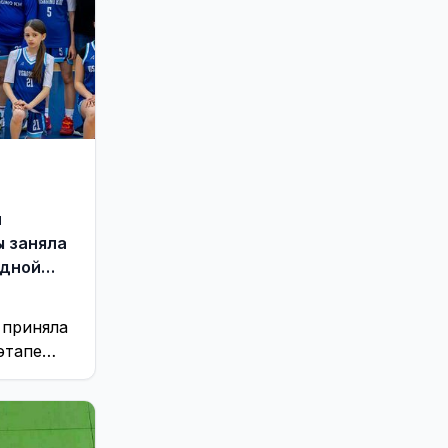
й
 заняла
одной
ея)
 приняла
этапе
тбольной