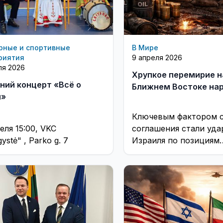
рные и спортивные
В Мире
риятия
9 апреля 2026
ля 2026
Хрупкое перемирие н
ний концерт «Всё о
Ближнем Востоке на
и»
Ключевым фактором 
еля 15:00, VKC
соглашения стали уда
ystė" , Parko g. 7
Израиля по позициям
«Хезболлы» в Ливане