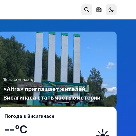
19 часов назад
«Altra» приглашает жителей
Висагинаса стать частью истории
обновлённой стелы
Погода в Висагинасе
--°C
☀️