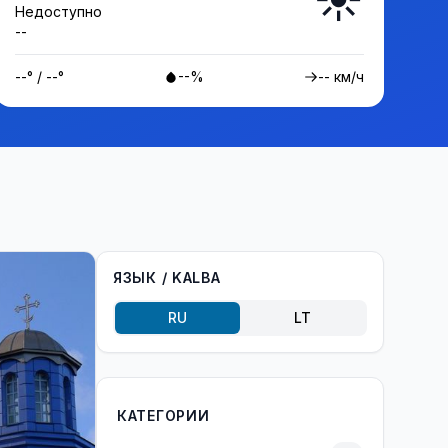
Недоступно
--
--° / --°
--%
-- км/ч
ЯЗЫК / KALBA
RU
LT
КАТЕГОРИИ