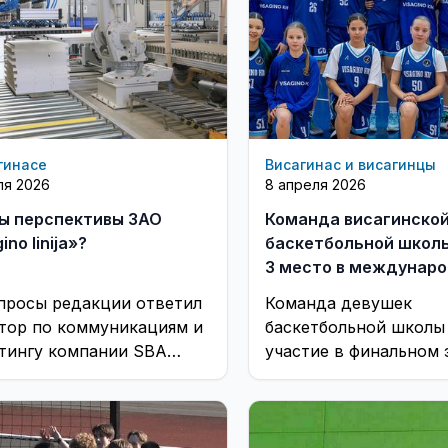
гинасе
Висагинас и висагинцы
ля 2026
8 апреля 2026
ы перспективы ЗАО
Команда висагинско
ino linija»?
баскетбольной школы
3 место в междунар
лиге BBBL (фотогалер
просы редакции ответил
Команда девушек
тор по коммуникациям и
баскетбольной школы
тингу компании SBA
участие в финальном 
ас Кетлерюс
международной баске
лиги BBBL