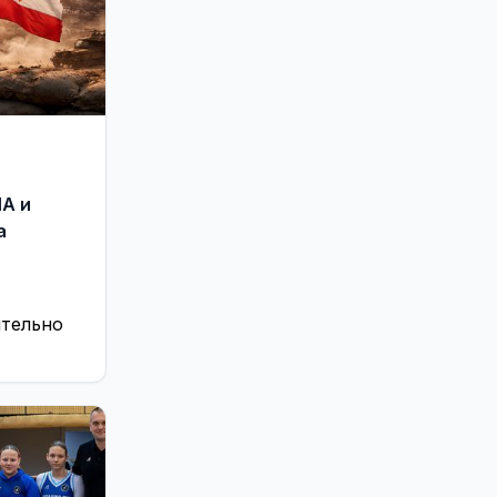
Реклама
543
Служба региональных новостей
112
Соседи
32
Хобби, отдых и развлечения
1480
Экономика и бизнес
262
Энергетика
1750
А и
Это интересно
187
а
ительно