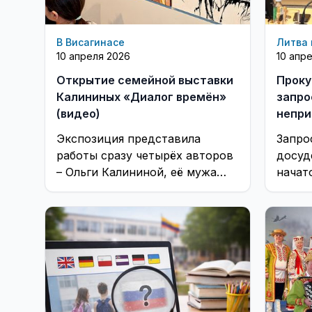
В Висагинасе
Литва 
10 апреля 2026
10 апр
Открытие семейной выставки
Проку
Калининых «Диалог времён»
запро
(видео)
непри
Сейма
Экспозиция представила
Запро
работы сразу четырёх авторов
досуд
– Ольги Калининой, её мужа
начато
Юрия и дочерей Варвары и
возмо
Таисии.
иных 