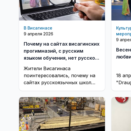
В Висагинасе
Культу
9 апреля 2026
мероп
9 апре
Почему на сайтах висагинских
Весен
прогимназий, с русским
любв
языком обучения, нет русского
языка
Жители Висагинаса
поинтересовались, почему на
18 апр
сайтах русскоязычных школ
"Draug
они не обнаружили
информацию на русском языке