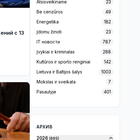
Atsisveikiname
23
Be cenzūros
49
Energetika
182
Įdomu žinoti
23
ений с 13
IT новости
787
Įvykiai ir kriminalas
288
Kultūros ir sporto renginiai
142
Lietuva ir Baltijos šalys
1003
Mokslas ir sveikata
7
Pasaulyje
401
Projektas „Europos Pulsas“
139
Reklama
156
Rinkimai 2020
7
АРХИВ
Rinkimai 2023
32
2026
(695)