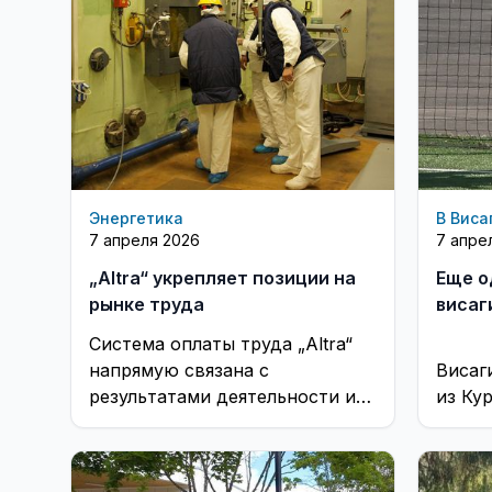
Энергетика
В Виса
7 апреля 2026
7 апре
„Altra“ укрепляет позиции на
Еще о
рынке труда
висаг
Система оплаты труда „Altra“
напрямую связана с
Висаг
результатами деятельности и
из Ку
ориентирована на укрепление
долгосрочной
конкурентоспособности на