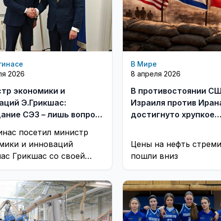
гинасе
В Мире
ля 2026
8 апреля 2026
тр экономики и
В противостоянии СШ
аций Э.Грикшас:
Израиля против Иран
ание СЭЗ – лишь вопрос
достигнуто хрупкое
ия технических
перемирие
инас посетил министр
ей» (видео)
мики и инноваций
Цены на нефть стрем
ас Грикшас со своей
пошли вниз
дой