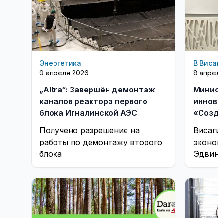
Энергетика
В Виса
9 апреля 2026
8 апре
„Altra“: Завершён демонтаж
Минис
каналов реактора первого
иннов
блока Игналинской АЭС
«Созд
решен
Получено разрешение на
Висаг
детал
работы по демонтажу второго
эконо
блока
Эдвин
коман