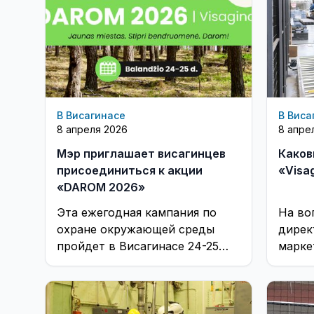
В Висагинасе
В Виса
8 апреля 2026
8 апре
Мэр приглашает висагинцев
Каков
присоединиться к акции
«Visag
«DAROM 2026»
Эта ежегодная кампания по
На во
охране окружающей среды
дирек
пройдет в Висагинасе 24-25
марке
апреля
Артур