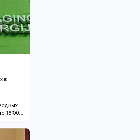
х в
и
водных
до 16:00
ращено
й и ...