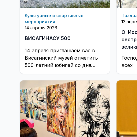
Культурные и спортивные
Поздр
мероприятия
12 апр
14 апреля 2026
О. Ио
ВИСАГИНАСУ 500
сестр
велик
14 апреля приглашаем вас в
празд
Висагинский музей отметить
Госпо
500-летний юбилей со дня
всех
первого упоминания имени
Висагинас в письменных
источниках!