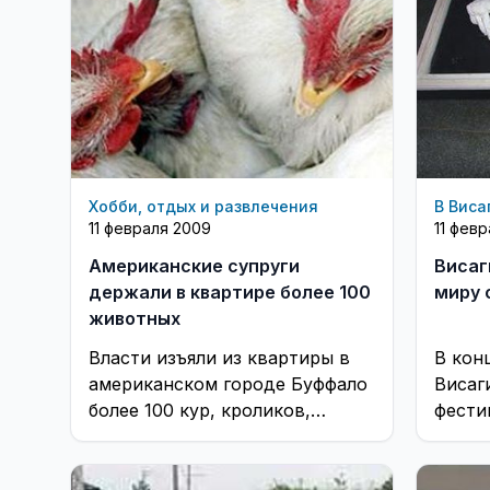
Хобби, отдых и развлечения
В Виса
11 февраля 2009
11 фев
Американские супруги
Висаг
держали в квартире более 100
миру 
животных
Власти изъяли из квартиры в
В кон
американском городе Буффало
Висаг
более 100 кур, кроликов,
фести
грызунов, игуан, хорьков и
молод
тарантулов
«Unde
«KUN