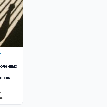
ал
люченных
новка
в
х.