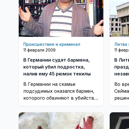
Происшествия и криминал
Литва 
11 февраля 2009
11 фев
В Германии судят бармена,
В Лит
который убил подростка,
празд
налив ему 45 рюмок текилы
незав
В Германии на скамье
Во вр
подсудимых оказался бармен,
Сейма 
которого обвиняют в убийстве
решен
по неосторожности 16-летнего
торже
подростка.
честь
восст
Литвы 