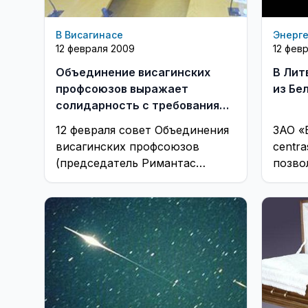
В Висагинасе
Энерг
12 февраля 2009
12 фев
Объединение висагинских
В Лит
профсоюзов выражает
из Бе
солидарность с требованиями
учительского профсоюза
12 февраля совет Объединения
ЗАО «E
висагинских профсоюзов
centr
(председатель Римантас
позво
Кумпис), обсудив ситуацию,
росси
которая сложилась после
поста
принятия городским Советом
элект
концепции двух единых ...
произ