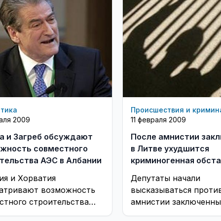
етика
Происшествия и кримин
раля 2009
11 февраля 2009
а и Загреб обсуждают
После амнистии зак
жность совместного
в Литве ухудшится
тельства АЭС в Албании
криминогенная обста
ия и Хорватия
Депутаты начали
атривают возможность
высказываться проти
стного строительства
амнистии заключенны
ой электростанции на