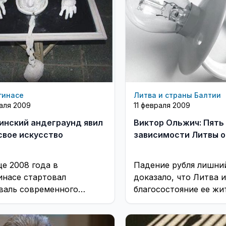
гинасе
Литва и страны Балтии
раля 2009
11 февраля 2009
инский андеграунд явил
Виктор Ольжич: Пять
свое искусство
зависимости Литвы о
це 2008 года в
Падение рубля лишни
инасе стартовал
доказало, что Литва и
валь современного
благосостояние ее жи
ёжного творчества
кровно зависят от дел
rground» +
России
STKAMERA».