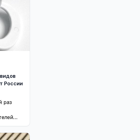
 видов
т России
й раз
телей
 в