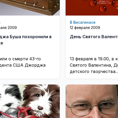
е
В Висагинасе
раля 2009
12 февраля 2009
жа Буша похоронили в
День Святого Валент
ке
или о смерти 43-го
13 февраля в 19.00, в 
дента США Джорджа
Святого Валентина, Д
детского творчества
приглашает юношей и
вместе встретить Пр
всех ...