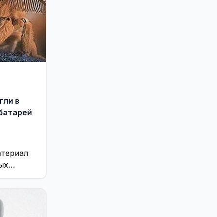
Реклама
543
Служба региональных новостей
112
Соседи
32
Хобби, отдых и развлечения
1480
Экономика и бизнес
262
Энергетика
1750
Это интересно
187
гли в
батарей
атериал
ых
торого
з ночных