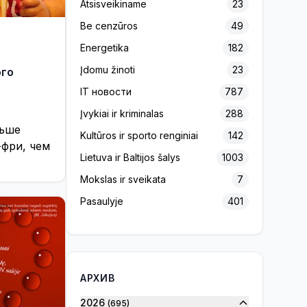
Atsisveikiname
23
Be cenzūros
49
Energetika
182
Įdomu žinoti
23
ого
IT новости
787
Įvykiai ir kriminalas
288
льше
Kultūros ir sporto renginiai
142
-фри, чем
Lietuva ir Baltijos šalys
1003
Mokslas ir sveikata
7
Pasaulyje
401
Projektas „Europos Pulsas“
139
Reklama
156
Rinkimai 2020
7
АРХИВ
Rinkimai 2023
32
2026
(695)