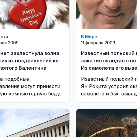
ости
В Мире
раля 2009
11 февраля 2009
нет захлестнула волна
Известный польский 
ивых поздравлений ко
закатил скандал стю
вятого Валентина
Из самолета его выве
наручниках
а подобные
Известный польский 
авления могут принести
Ян Рокита устроил ск
ую компьютерную беду...
самолете и был выве
оттуда в аэропорт М
наручниках