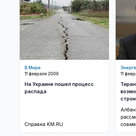
В Мире
Энерг
11 февраля 2009
11 фев
На Украине пошел процесс
Тиран
распада
возмо
строи
Албан
рассм
Справка KM.RU
совме
атомн