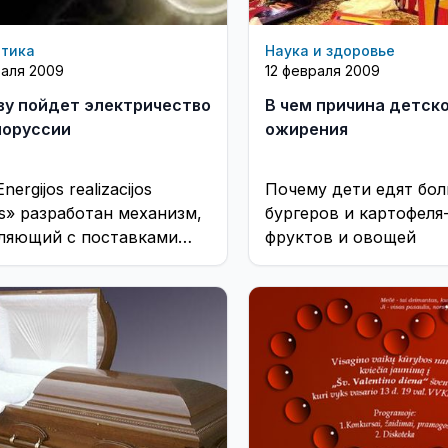
етика
Наука и здоровье
раля 2009
12 февраля 2009
ву пойдет электричество
В чем причина детск
лоруссии
ожирения
nergijos realizacijos
Почему дети едят бо
as» разработан механизм,
бургеров и картофеля
ляющий с поставками
фруктов и овощей
йской электроэнергии
влять в Литву
роэнергию белорусского
водства