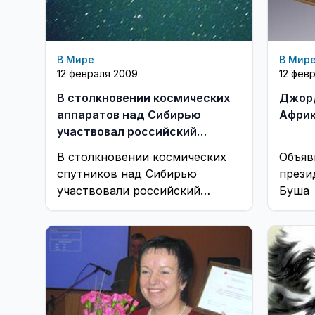
В Мире
В Мир
12 февраля 2009
12 фев
В столкновении космических
Джорд
аппаратов над Сибирью
Афри
участвовал российский
военный спутник
В столкновении космических
Объяв
спутников над Сибирью
прези
участвовали российский
Буша
военный аппарат
«Космос-2251» и американский
аппарат Iridium-33