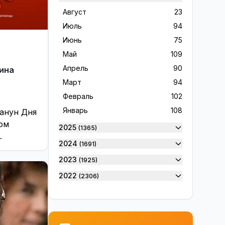
Rinkimai 2024
28
Август
23
Sveikinimai
37
Июль
94
Verslas ir ekonomika
10
Июнь
75
Visaginas ir visaginiečiai
16
Май
109
Visagine
1209
Апрель
90
ина
Март
94
Без цензуры
230
Февраль
102
Благодарность
36
Январь
108
канун Дня
Вакансии
14
ом
2025
(1365)
В Висагинасе
9159
2024
(1691)
 девушек
Висагинас и висагинцы
156
аздник
2023
(1925)
В Мире
4779
2022
(2306)
Выборы 2019
98
2021
(2607)
Выборы 2023
100
2020
(2594)
Выборы 2024
61
2019
(1894)