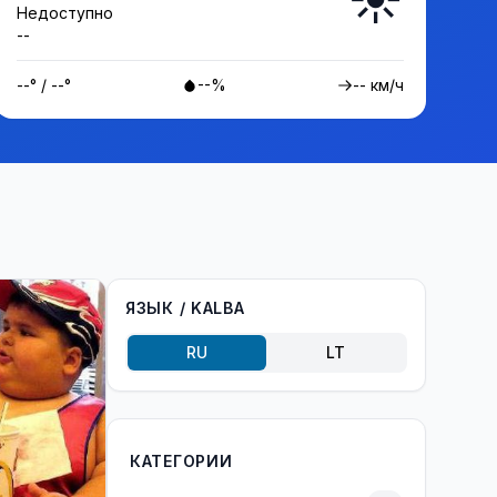
Недоступно
--
--° / --°
--%
-- км/ч
ЯЗЫК / KALBA
RU
LT
КАТЕГОРИИ