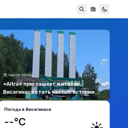
18 часов назад
«Altra» приглашает жителей
Висагинаса стать частью истории
обновлённой стелы
Погода в Висагинасе
--°C
☀️