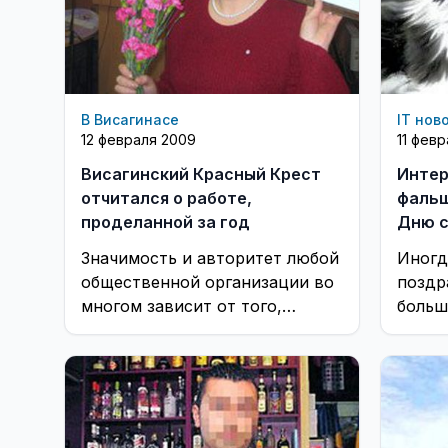
В Висагинасе
IT нов
12 февраля 2009
11 фев
Висагинский Красный Крест
Интер
отчитался о работе,
фальш
проделанной за год
Дню с
Значимость и авторитет любой
Иногд
общественной организации во
поздр
многом зависит от того,
больш
насколько общественность
информирована о ее
деятельности