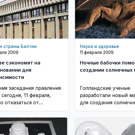
и страны Балтии
Наука и здоровье
раля 2009
11 февраля 2009
ве сэкономят на
Ночные бабочки помо
новании дня
создании солнечных 
исимости
емя заседания правления
Голландские ученые
сегодня, 11 февраля,
разработали новый м
о отказаться от
для создания солнечн
ственного приема в
батарей, в основу ко
 празднования Дня
легло устройство гла
ановления независимости
бабочек
...