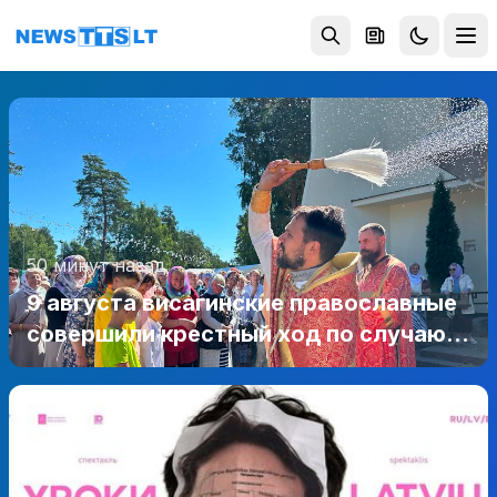
Перейти к содержимому
50 минут назад
9 августа висагинские православные
совершили крестный ход по случаю
престольного праздника
(фотогалерея)