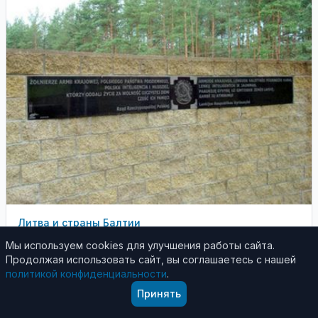
Литва и страны Балтии
11 июля 2011
Мы используем cookies для улучшения работы сайта.
Продолжая использовать сайт, вы соглашаетесь с нашей
В Литве - новый акт вандализма против
политикой конфиденциальности
.
памяти об уничтоженных евреях
Принять
В мемориале в Панеряе, на окраине нынешнего