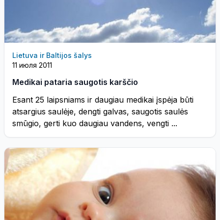
Lietuva ir Baltijos šalys
11 июля 2011
Medikai pataria saugotis karščio
Esant 25 laipsniams ir daugiau medikai įspėja būti
atsargius saulėje, dengti galvas, saugotis saulės
smūgio, gerti kuo daugiau vandens, vengti ...