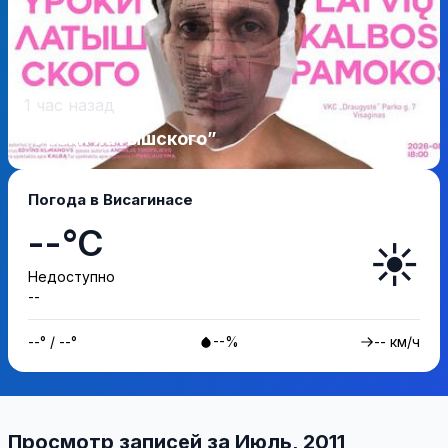
1 час назад
“Уроки латышского”
Погода в Висагинасе
--°C
☀️
Недоступно
--
--° / --°
--%
-- км/ч
Просмотр записей за Июль, 2011