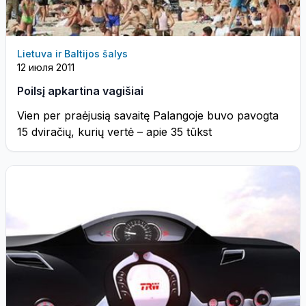
Lietuva ir Baltijos šalys
12 июля 2011
Poilsį apkartina vagišiai
Vien per praėjusią savaitę Palangoje buvo pavogta
15 dviračių, kurių vertė – apie 35 tūkst