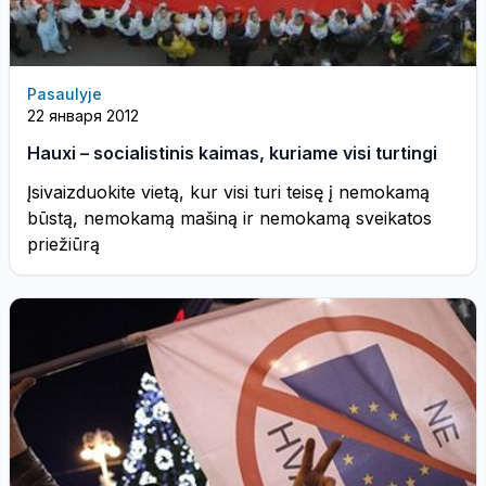
Pasaulyje
22 января 2012
Hauxi – socialistinis kaimas, kuriame visi turtingi
Įsivaizduokite vietą, kur visi turi teisę į nemokamą
būstą, nemokamą mašiną ir nemokamą sveikatos
priežiūrą