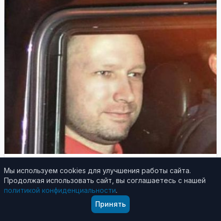
Kultūros ir sporto renginiai
Мы используем cookies для улучшения работы сайта.
19 января 2012
Продолжая использовать сайт, вы соглашаетесь с нашей
политикой конфиденциальности
.
Danijos teatro scenoje – A. B. Breiviko monologas
Принять
Kopenhagos teatro sprendimas kurti spektaklį,