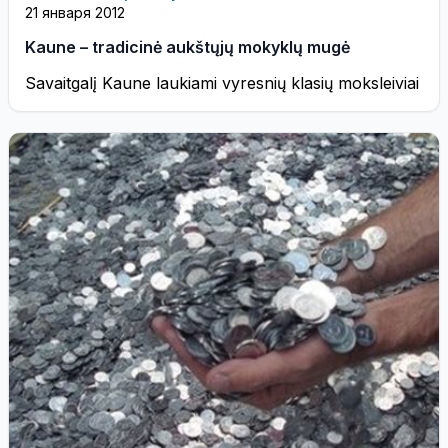
21 января 2012
Kaune – tradicinė aukštųjų mokyklų mugė
Savaitgalį Kaune laukiami vyresnių klasių moksleiviai