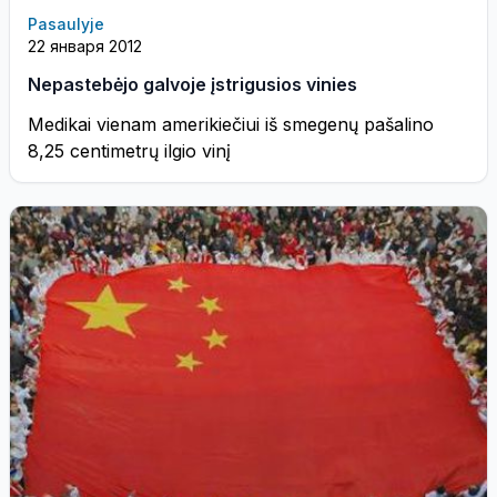
Pasaulyje
22 января 2012
Nepastebėjo galvoje įstrigusios vinies
Medikai vienam amerikiečiui iš smegenų pašalino
8,25 centimetrų ilgio vinį