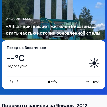
5 часов назад
«Altra» приглашает жителей Висагинаса
стать частью истории обновлённой стелы
Погода в Висагинасе
--°C
☀️
Недоступно
--
--° / --°
--%
-- км/ч
Просмотр записей за Январь, 2012