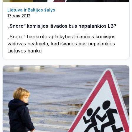
Lietuva ir Baltijos šalys
17 мая 2012
„Snoro“ komisijos išvados bus nepalankios LB?
„Snoro“ bankroto aplinkybes tiriančios komisijos
vadovas neatmeta, kad išvados bus nepalankios
Lietuvos bankui