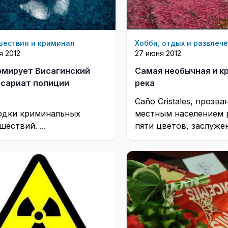
шествия и криминал
Хобби, отдых и развлеч
я 2012
27 июня 2012
мирует Висагинский
Самая необычная и к
сариат полиции
река
Caño Cristales, прозва
одки криминальных
местным населением 
ествий. ...
пяти цветов, заслуже
считается самой крас
необычной в мире. ...