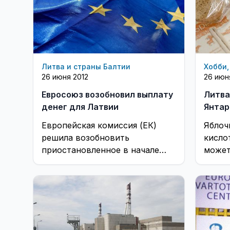
Литва и страны Балтии
Хобби,
26 июня 2012
26 июн
Евросоюз возобновил выплату
Литва
денег для Латвии
Янтар
Европейская комиссия (ЕК)
Яблоч
решила возобновить
кисло
приостановленное в начале
может
года выделение Латвии
отдохн
платежей из европейских
фондов: ...