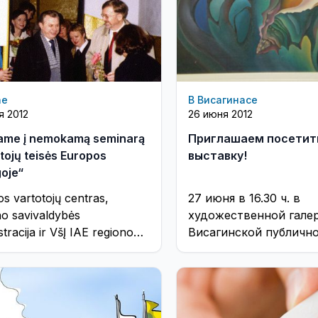
ne
В Висагинасе
я 2012
26 июня 2012
iame į nemokamą seminarą
Приглашаем посетит
tojų teisės Europos
выставку!
oje“
s vartotojų centras,
27 июня в 16.30 ч. в
no savivaldybės
художественной гале
tracija ir VšĮ IAE regiono
Висагинской публичн
 inkubatorius 2012 m.
библиотеки, состоитс
o 26 d. 16 val. 30 ...
открытие выставки т
работ профессиональ
художника Юрия Калин