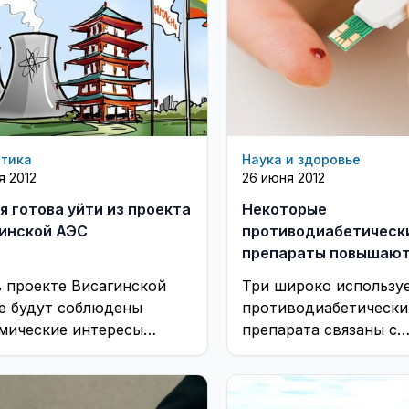
етика
Наука и здоровье
я 2012
26 июня 2012
я готова уйти из проекта
Некоторые
инской АЭС
противодиабетическ
препараты повышают
смерти
в проекте Висагинской
Три широко использу
е будут соблюдены
противодиабетически
мические интересы
препарата связаны с
и, мы готовы сказать
повышенным риском
у «нет», заявил сегодня,
преждевременной сме
я, ...
утверждают учёные и