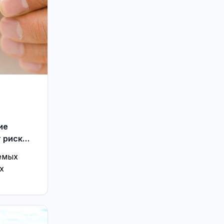
ие
 риск
емых
х
рти,
з