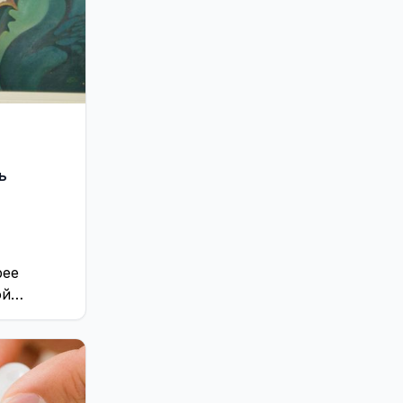
ь
рее
ой
я
ворческих
ного
ина ...