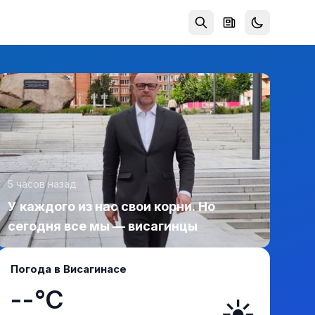
5 часов назад
У каждого из нас свои корни. Но
сегодня все мы — висагинцы
Погода в Висагинасе
--°C
☀️