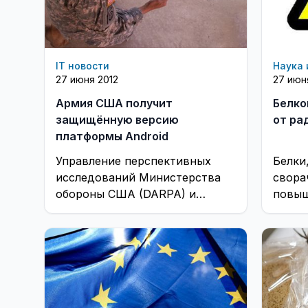
IT новости
Наука 
27 июня 2012
27 июн
Армия США получит
Белко
защищённую версию
от ра
платформы Android
Управление перспективных
Белки
исследований Министерства
свора
обороны США (DARPA) и
повыш
исследовательская
орган
лаборатория американской
дозам
армии (ARL) выделят $21,4 млн
излуче
на разработку защищённой
версии ...