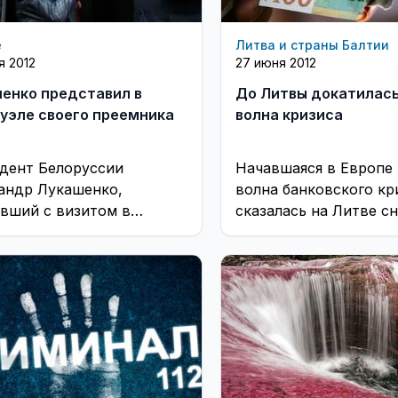
е
Литва и страны Балтии
я 2012
27 июня 2012
енко представил в
До Литвы докатилась
уэле своего преемника
волна кризиса
дент Белоруссии
Начавшаяся в Европе
андр Лукашенко,
волна банковского кр
вший с визитом в
сказалась на Литве с
уэлу, взял с собой
экспорта, она может 
го сына Колю. ...
и на результатах пер
...