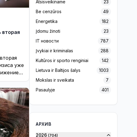
Atsisveikiname
23
Be cenzūros
49
Energetika
182
Įdomu žinoti
23
 вторая
IT новости
787
Įvykiai ir kriminalas
288
 вторая
Kultūros ir sporto renginiai
142
изиса уже
Lietuva ir Baltijos šalys
1003
нижением
сказаться
Mokslas ir sveikata
7
еговоров
Pasaulyje
401
Projektas „Europos Pulsas“
139
Reklama
156
Rinkimai 2020
7
АРХИВ
Rinkimai 2023
32
2026
(704)