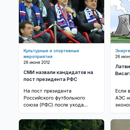
Культурные и спортивные
Энерг
мероприятия
26 июн
26 июня 2012
Латви
СМИ назвали кандидатов на
Висаг
пост президента РФС
На пост президента
Если 
Российского футбольного
АЭС н
союза (РФС) после ухода
эконо
Сергея Фурсенко претендует
Латви
как минимум четыре
проект
кандидата. ...
26 июн