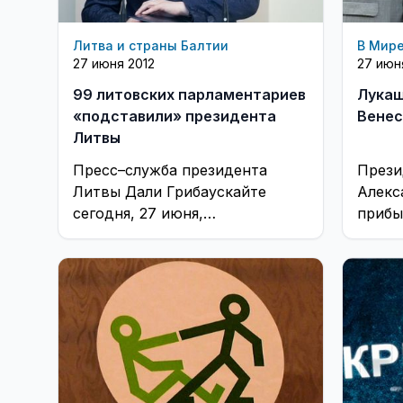
Литва и страны Балтии
В Мир
27 июня 2012
27 июн
99 литовских парламентариев
Лукаш
«подставили» президента
Венес
Литвы
Пресс–служба президента
Прези
Литвы Дали Грибаускайте
Алекс
сегодня, 27 июня,
прибы
распространила официальное
Венес
заявление, в котором дана
младше
оценка решению парламента ...