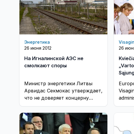
Энергетика
Visagi
26 июня 2012
26 июн
На Игналинской АЭС не
Kvieč
смолкают споры
„Varto
Sąjung
Министр энергетики Литвы
Europo
Арвидас Секмокас утверждает,
Visagi
что не доверяет концерну
adminis
NUKEM Technologies, который
verslo
должен выполнить проекты по
birželi
закрытию Игналинской
атомной ...