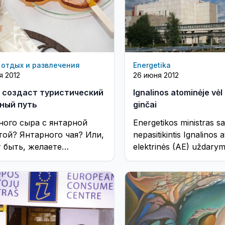
 отдых и развлечения
Energetika
я 2012
26 июня 2012
 создаст туристический
Ignalinos atominėje vėl
ный путь
ginčai
ного сыра с янтарной
Energetikos ministras s
той? Янтарного чая? Или,
nepasitikintis Ignalinos 
 быть, желаете
elektrinės (AE) uždary
уть в янтарной сауне? ...
atliekančia bendrove 
Technologies“. ...