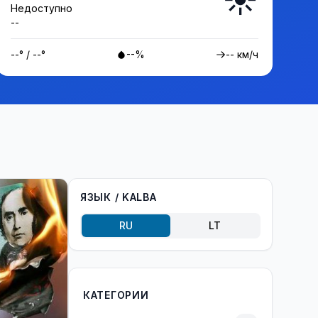
Недоступно
--
--° / --°
--%
-- км/ч
ЯЗЫК / KALBA
RU
LT
КАТЕГОРИИ