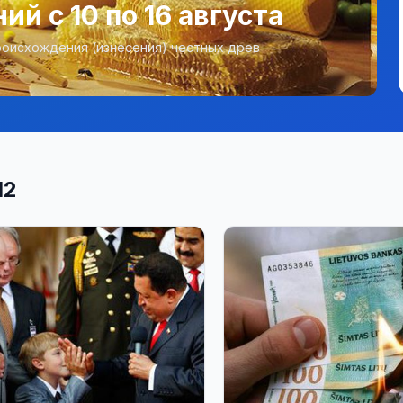
й с 10 по 16 августа
 Происхождения (изнесения) честных древ
12