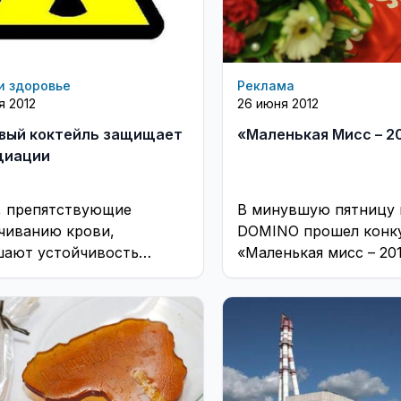
и здоровье
Реклама
я 2012
26 июня 2012
вый коктейль защищает
«Маленькая Мисс – 2
диации
, препятствующие
В минувшую пятницу 
чиванию крови,
DOMINO прошел конк
ают устойчивость
«Маленькая мисс – 2012
изма к смертельным
 радиоактивного
ния. ...