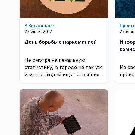
В Висагинасе
Проис
27 июня 2012
27 июн
День борьбы с наркоманией
Инфор
комис
Не смотря на печальную
статистику, в городе не так уж
Из св
и много людей ищут спасения
происш
от наркозависимости. ...