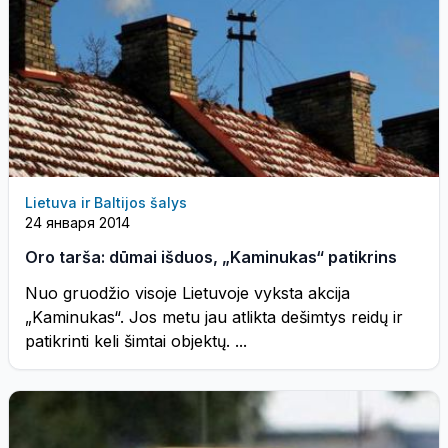
Lietuva ir Baltijos šalys
24 января 2014
Oro tarša: dūmai išduos, „Kaminukas“ patikrins
Nuo gruodžio visoje Lietuvoje vyksta akcija
„Kaminukas“. Jos metu jau atlikta dešimtys reidų ir
patikrinti keli šimtai objektų. ...