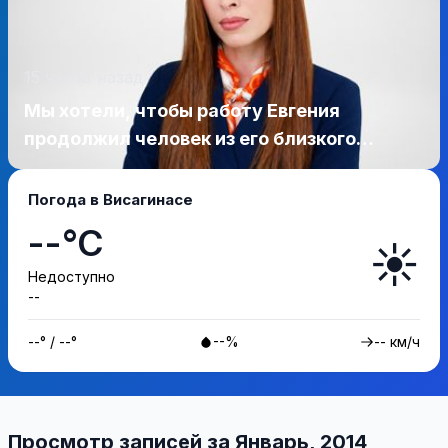
15 часов назад
Мы хотели, чтобы работу Евгения
продолжил человек из его близкого
окружения — Висагинское отделение
Либерального движения
Погода в Висагинасе
--°C
☀️
Недоступно
--
--° / --°
--%
-- км/ч
Просмотр записей за Январь, 2014