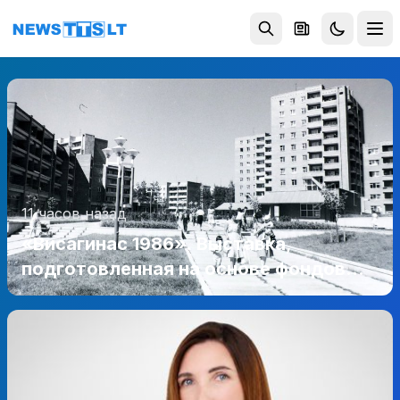
Перейти к содержимому
11 часов назад
«Висагинас 1986». Выставка,
подготовленная на основе фондов
музея, возвращает посетителей на
40 лет назад