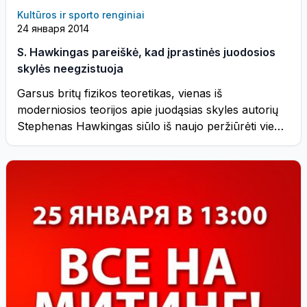
Kultūros ir sporto renginiai
24 января 2014
S. Hawkingas pareiškė, kad įprastinės juodosios
skylės neegzistuoja
Garsus britų fizikos teoretikas, vienas iš
moderniosios teorijos apie juodąsias skyles autorių
Stephenas Hawkingas siūlo iš naujo peržiūrėti vieną
iš ...