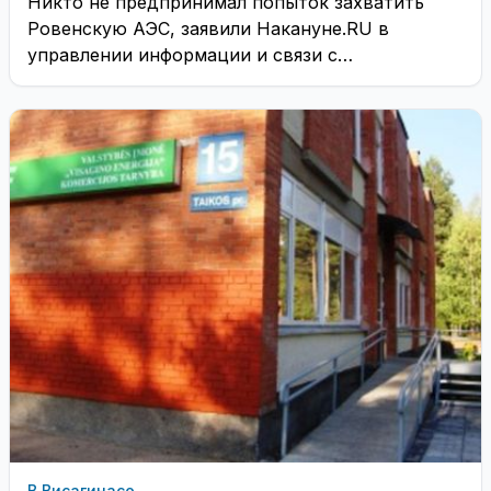
Никто не предпринимал попыток захватить
Ровенскую АЭС, заявили Накануне.RU в
управлении информации и связи с
общественностью Ровенской Атомной
электростанции. ...
В Висагинасе