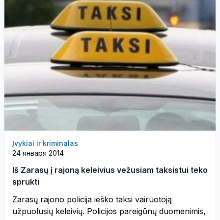
Įvykiai ir kriminalas
24 января 2014
Iš Zarasų į rajoną keleivius vežusiam taksistui teko
sprukti
Zarasų rajono policija ieško taksi vairuotoją
užpuolusių keleivių. Policijos pareigūnų duomenimis,