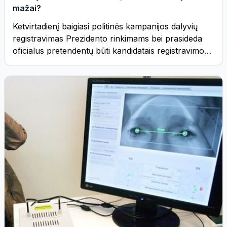
mažai?
Ketvirtadienį baigiasi politinės kampanijos dalyvių
registravimas Prezidento rinkimams bei prasideda
oficialus pretendentų būti kandidatais registravimo
procesas. ...