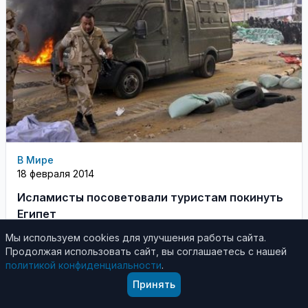
В Мире
18 февраля 2014
Исламисты посоветовали туристам покинуть
Египет
Мы используем cookies для улучшения работы сайта.
Египетская исламистская группировка "Ансар
Продолжая использовать сайт, вы соглашаетесь с нашей
Бейт аль-Макдис" предупредила иностранных
политикой конфиденциальности
.
туристов о нежелательности их пребывания на
Принять
территории страны после 20 февраля, сообщает
...