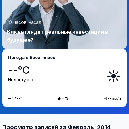
19 часов назад
Как выглядят реальные инвестиции в
будущее?
Погода в Висагинасе
--°C
☀️
Недоступно
--
--° / --°
--%
-- км/ч
Просмотр записей за Февраль, 2014