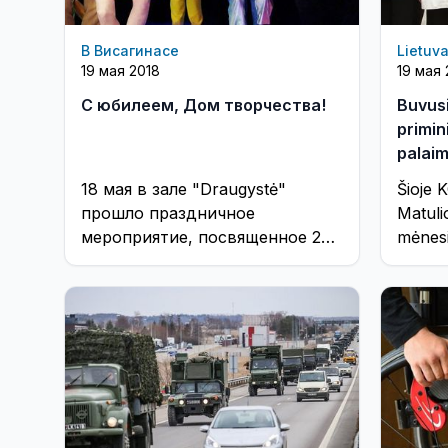
В Висагинасе
Lietuva
19 мая 2018
19 мая 
С юбилеем, Дом творчества!
Buvus
primin
palaim
18 мая в зале "Draugystė"
Šioje 
прошло праздничное
Matuli
мероприятие, посвященное 25-
mėnesi
летнему юбилею Дома
1947 m
творчества