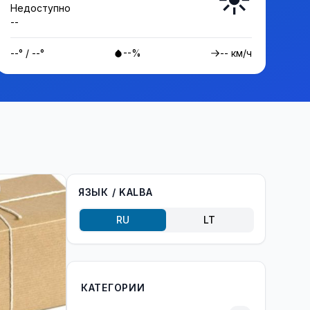
Недоступно
--
--° / --°
--%
-- км/ч
ЯЗЫК / KALBA
RU
LT
КАТЕГОРИИ