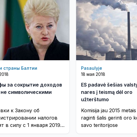
и страны Балтии
Pasaulyje
2018
18 мая 2018
ы за сокрытие доходов
ES padavė šešias valst
 не символическими
nares į teismą dėl oro
užterštumo
вки к Закону об
Komisija jau 2015 metais
истрировании налогов
raginti šalis gerinti oro
т в силу с 1 января 2019
savo teritorijose