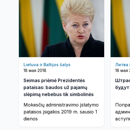
Lietuva ir Baltijos šalys
Литва 
18 мая 2018
18 мая 
Seimas priėmė Prezidentės
Штраф
pataisas: baudos už pajamų
будут
slėpimą nebebus tik simbolinės
Mokesčių administravimo įstatymo
Попра
pataisos įsigalios 2019 m. sausio 1
админ
dienos
вступя
года.