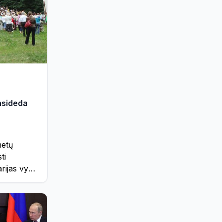
Реклама
543
Служба региональных новостей
112
Соседи
32
Хобби, отдых и развлечения
1480
Экономика и бизнес
262
Энергетика
1750
Это интересно
187
rasideda
metų
ti
arijas vyks
ai,
ia jaunimo.