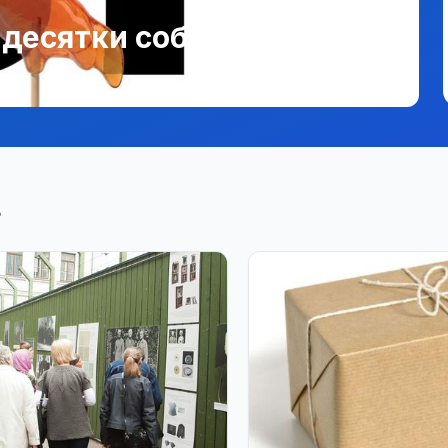
, десятки событий
8