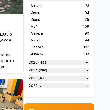
Rinkimai 2024
28
Август
23
Sveikinimai
37
Июль
94
Verslas ir ekonomika
10
Июнь
75
Visaginas ir visaginiečiai
16
Май
109
Visagine
1209
Апрель
90
 ЦОЗ о
одском
Март
94
Без цензуры
230
Февраль
102
Благодарность
36
Январь
108
но ли
Вакансии
14
 просто
2025
(1365)
В Висагинасе
9159
кие
2024
(1691)
е нашей
Висагинас и висагинцы
156
 темы ...
2023
(1925)
В Мире
4779
2022
(2306)
Выборы 2019
98
2021
(2607)
Выборы 2023
100
2020
(2594)
Выборы 2024
61
2019
(1894)