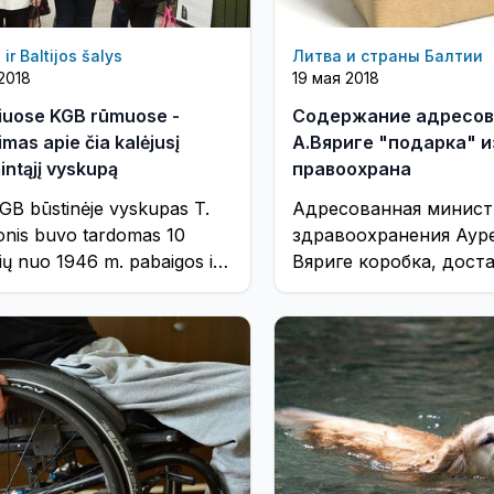
 ir Baltijos šalys
Литва и страны Балтии
2018
19 мая 2018
iuose KGB rūmuose -
Содержание адресов
imas apie čia kalėjusį
А.Вяриге "подарка" 
intąjį vyskupą
правоохрана
KGB būstinėje vyskupas T.
Адресованная минист
onis buvo tardomas 10
здравоохранения Аур
ų nuo 1946 m. pabaigos iki
Вяриге коробка, дост
etų spalio 17 dienos, ...
в пятницу в Министе
здравоохранения, под
ноги правоохранител
органы.