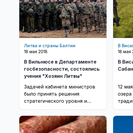
Литва и страны Балтии
В Виса
18 мая 2018
18 мая 
В Вильнюсе в Департаменте
В Вис
госбезопасности, состоялись
Сабан
учения "Хозяин Литвы"
Задачей кабинета министров
12 ма
было принять решения
озера
стратегического уровня и
тради
срочно решать возникающие
празд
проблемы, связанные с
принятием и дислокацией сил
союзников.