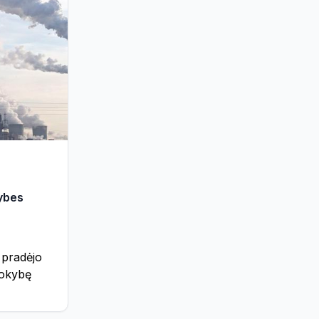
ybes
 pradėjo
 kokybę