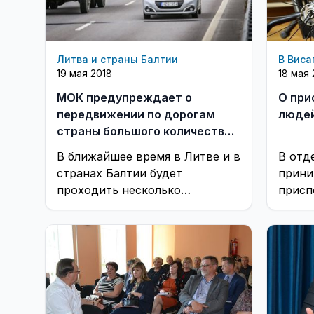
Литва и страны Балтии
В Виса
19 мая 2018
18 мая 
МОК предупреждает о
О при
передвижении по дорогам
людей
страны большого количества
военной техники
В ближайшее время в Литве и в
В отд
странах Балтии будет
прини
проходить несколько
присп
широкомасштабных военных
людей
учений, укрепляющих
забол
безопасность региона
орган