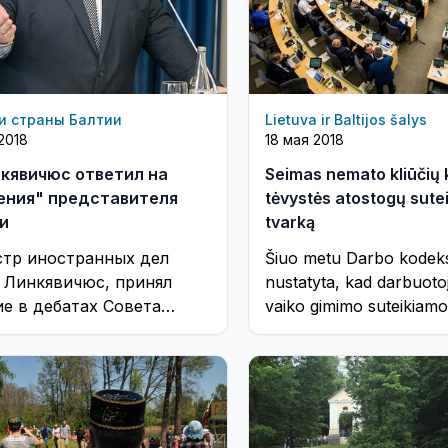
и страны Балтии
Lietuva ir Baltijos šalys
2018
18 мая 2018
нкявичюс ответил на
Seimas nemato kliūčių k
ения" представителя
tėvystės atostogų sute
и
tvarką
тр иностранных дел
Šiuo metu Darbo kodek
 Линкявичюс, принял
nustatyta, kad darbuot
ие в дебатах Совета
vaiko gimimo suteikiam
асности ООН о роли
trisdešimt kalendorinių 
народного права в
nepertraukiamos trukm
ечении международного
tėvystės atostogos.
.