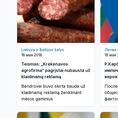
Lietuva ir Baltijos šalys
Литва 
18 мая 2018
18 мая 
Teismas: „Krekenavos
Р.Кар
agrofirma“ pagrįstai nubausta už
импич
klaidinamą reklamą
вероя
очень
Bendrovei buvo skirta bauda už
После
klaidinamą reklamą ženklinant
общес
mėsos gaminius
факто
консе
Кубил