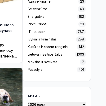
Atsisveikiname
23
Be cenzūros
49
Energetika
182
Įdomu žinoti
23
анного
изучает
IT новости
787
Įvykiai ir kriminalas
288
ру
Kultūros ir sporto renginiai
142
елиюсу
Lietuva ir Baltijos šalys
1003
авленная
рство
Mokslas ir sveikata
7
няла на
Pasaulyje
401
ьные
Projektas „Europos Pulsas“
139
Reklama
156
Rinkimai 2020
7
АРХИВ
Rinkimai 2023
32
2026
(695)