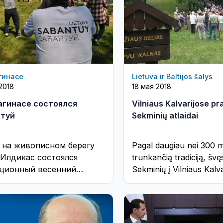
гинасе
Lietuva ir Baltijos šalys
2018
18 мая 2018
агинасе состоялся
Vilniaus Kalvarijose p
туй
Sekminių atlaidai
я на живописном берегу
Pagal daugiau nei 300 
 Илдикас состоялся
trunkančią tradiciją, švęs
ционный весенний
Sekminių į Vilniaus Kalv
ник Сабантуй
šeimos, kunigai, vienuoli
išskirtinė programa lauk