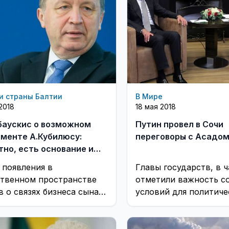
и страны Балтии
В Мире
2018
18 мая 2018
баускис о возможном
Путин провел в Сочи
менте А.Кубилюсу:
переговоры с Асадо
тно, есть основание и
 серьезное
 появления в
Главы государств, в ч
твенном пространстве
отметили важность с
в о связях бизнеса сына
условий для политиче
рватора Андрюса
урегулирования ситуа
юса в Белоруссии
арабской республике