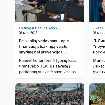
Lietuva ir Baltijos šalys
Литва 
18 мая 2018
18 мая 
Poliklinikų vadovams – apie
Л. Ли
finansus, atsakingą vaistų
"поуч
skyrimą bei prevencijos
Росси
aktyvinimą
Panevėžio teritorinė ligonių kasa
Минис
(Panevėžio TLK) šią savaitę į
Линас
pasitarimą sukvietė savo veiklos
участ
zonos pirminių asmens sveikatos
Безоп
priežiūros įstaigų (PASPĮ) ...
между
обесп
мира ..