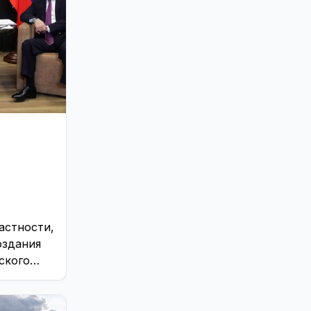
м
астности,
оздания
ского
ции в