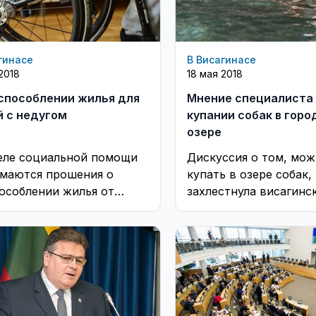
гинасе
В Висагинасе
2018
18 мая 2018
способлении жилья для
Мнение специалиста
 с недугом
купании собак в гор
озере
еле социальной помощи
Дискуссия о том, мож
маются прошения о
купать в озере собак,
особлении жилья от
захлестнула висагинс
 с недугом, имеющих
группы фэйсбука посл
евания, связанные с
статьи. В продолжение
ами движения