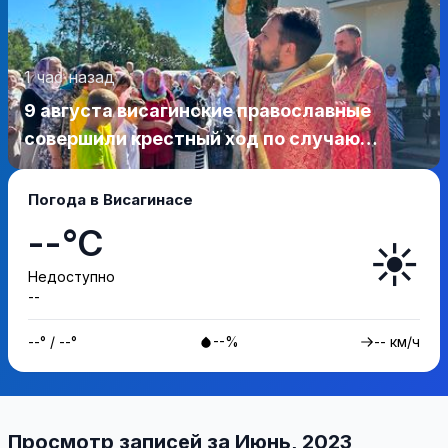
1 час назад
9 августа висагинские православные
совершили крестный ход по случаю
престольного праздника (фотогалерея)
Погода в Висагинасе
--°C
☀️
Недоступно
--
--° / --°
--%
-- км/ч
Просмотр записей за Июнь, 2023