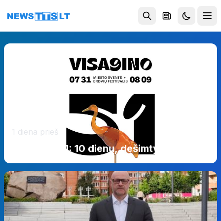
Eiti į turinį
1 diena prieš
Visaginui 51: 10 dienų, dešimtys renginių