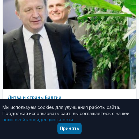
Литва и страны Балтии
29 gruodžio 2012
Мы используем cookies для улучшения работы сайта.
Продолжая использовать сайт, вы соглашаетесь с нашей
Кубилюс переехал в садоводческое общество
политикой конфиденциальности
.
Экс-премьер Андрюс Кубилюс, освободив
Принять
государственную квартиру в Турнишкес,