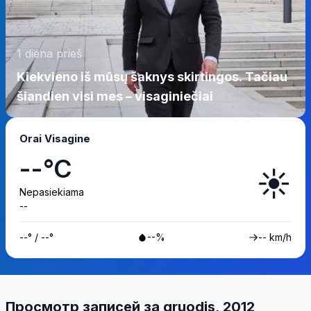
1 diena prieš
Kiekvieno iš mūsų šaknys skirtingos. Tačiau
šiandien visi mes – visaginiečiai
Orai Visagine
--°C
☀️
Nepasiekiama
--
--° / --°
--%
-- km/h
Просмотр записей за gruodis, 2012