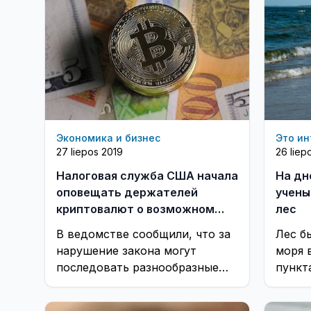
Экономика и бизнес
Это ин
27 liepos 2019
26 liep
Налоговая служба США начала
На дн
оповещать держателей
учены
криптовалют о возможном
лес
нарушении закона
В ведомстве сообщили, что за
Лес б
нарушение закона могут
моря 
последовать разнообразные
пункт
штрафы
от Кл