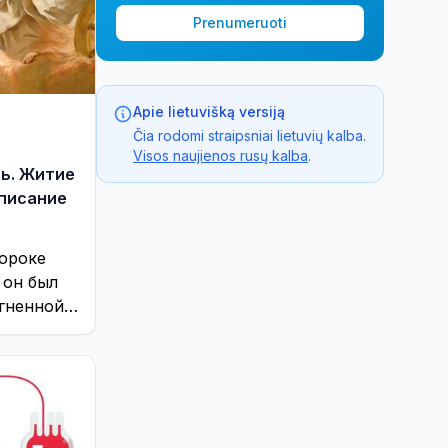
Prenumeruoti
Apie lietuvišką versiją
Čia rodomi straipsniai lietuvių kalba.
Visos naujienos rusų kalba
.
нь. Житие
списание
ророке
 он был
огненной
ия