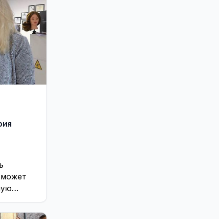
х СМИ.
рия
ь
 может
ную