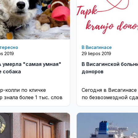
тересно
В Висагинасе
os 2019
29 liepos 2019
 умерла "самая умная"
В Висагинской больн
е собака
доноров
р-колли по кличке
Сегодня в Висагинасе 
 знала более 1 тыс. слов
по безвозмездной сда