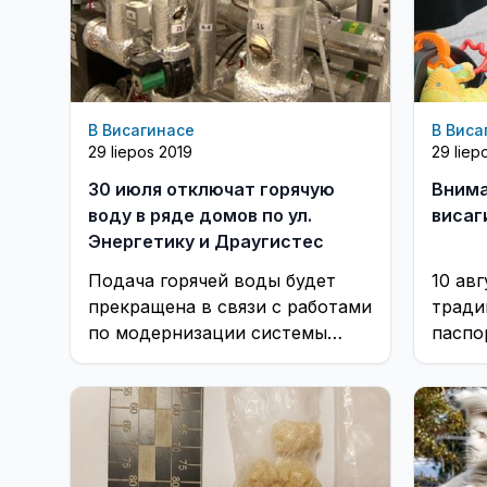
В Висагинасе
В Виса
29 liepos 2019
29 liep
30 июля отключат горячую
Внима
воду в ряде домов по ул.
висаг
Энергетику и Драугистес
Подача горячей воды будет
10 авг
прекращена в связи с работами
тради
по модернизации системы
паспо
отопления