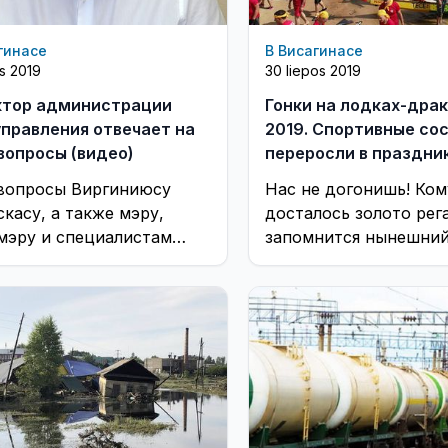
гинасе
В Висагинасе
os 2019
30 liepos 2019
тор администрации
Гонки на лодках-дра
правления отвечает на
2019. Спортивные со
вопросы (видео)
переросли в праздник
вопросы Виргиниюсу
Нас не догонишь! Ком
скасу, а также мэру,
досталось золото рег
мэру и специалистам
запомнится нынешни
правления присылайте по
спортивный фестивал
чте info@tts.lt