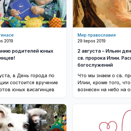
гинасе
Мир православия
os 2019
29 liepos 2019
нию родителей юных
2 августа – Ильин де
инцев!
св. пророка Илии. Ра
богослужений
уста, в День города по
Что мы знаем о св. п
ции состоится вручение
Илии, кроме того, что
ртов юных висагинцев
вознесен на небо на 
колеснице? Публикац
журнала ...