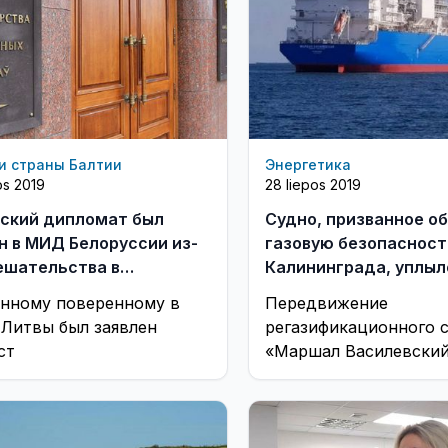
и страны Балтии
Энергетика
os 2019
28 liepos 2019
ский дипломат был
Судно, призванное о
н в МИД Белоруссии из-
газовую безопасност
ешательства в
Калининграда, уплыл
рческую сделку
нному поверенному в
Передвижение
 Литвы был заявлен
регазификационного 
ст
«Маршал Василевский
принадлежащего «Газ
обеспечивающего сн
газом Калининградск
области, вызывает м