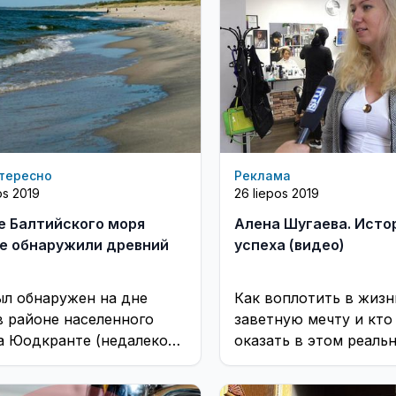
вопросов у отдельны
тересно
Реклама
os 2019
26 liepos 2019
е Балтийского моря
Алена Шугаева. Исто
е обнаружили древний
успеха (видео)
ыл обнаружен на дне
Как воплотить в жизн
в районе населенного
заветную мечту и кто
а Юодкранте (недалеко
оказать в этом реаль
айпеды)
помощь?