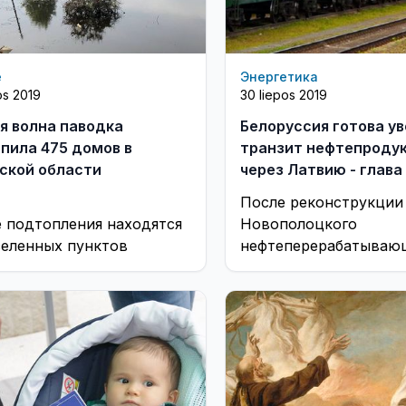
е
Энергетика
os 2019
30 liepos 2019
я волна паводка
Белоруссия готова у
пила 475 домов в
транзит нефтепроду
ской области
через Латвию - глав
Латвии
После реконструкции
е подтопления находятся
Новополоцкого
селенных пунктов
нефтеперерабатываю
завода Белоруссия го
увеличить транзит
нефтепродуктов чере