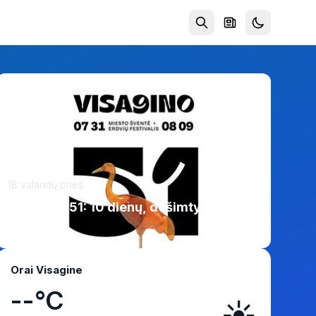
18 valandų prieš
Visaginui 51: 10 dienų, dešimtys
renginių
Orai Visagine
--°C
☀️