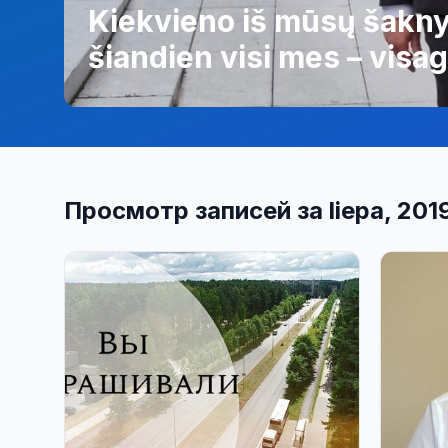
Kiekvieno iš mūsų šakny
šiandien visi mes – visag
Просмотр записей за liepa, 201