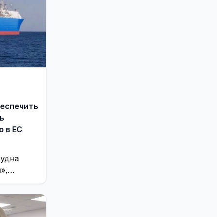
беспечить
ь
о в ЕС
судна
»,
прому», и
абжение
ой
ножество