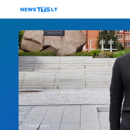
Eiti į turinį
1 diena prieš