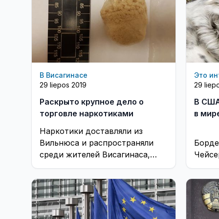
В Висагинасе
Это ин
29 liepos 2019
29 liep
Раскрыто крупное дело о
В США
торговле наркотиками
в мир
Наркотики доставляли из
Вильнюса и распространяли
Борде
среди жителей Висагинаса,
Чейсер
Игналинского и Зарасайского
районов