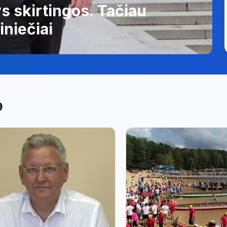
s skirtingos. Tačiau
iniečiai
9