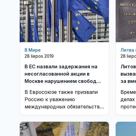
В Мире
Литва 
28 liepos 2019
28 liep
В ЕС назвали задержания на
Литов
несогласованной акции в
вызва
Москве нарушением свободы
за вм
собраний
комме
В Евросоюзе также призвали
Време
Россию к уважению
делах
международных обязательств
проте
при проведении местных
выборов в сентябре 2019 года