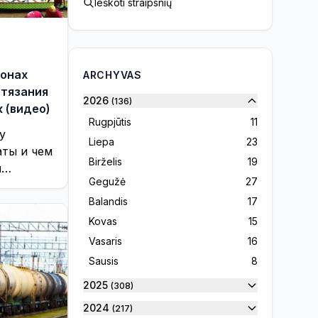
Ieškoti straipsnių
конах
ARCHYVAS
стязания
2026
(136)
 (видео)
Rugpjūtis
11
у
Liepa
23
аты и чем
Birželis
19
й
Gegužė
27
ь?
Balandis
17
Kovas
15
Vasaris
16
Sausis
8
2025
(308)
2024
(217)