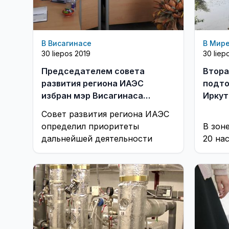
В Висагинасе
В Мир
30 liepos 2019
30 liep
Председателем совета
Втора
развития региона ИАЭС
подто
избран мэр Висагинаса
Иркут
Эрландас Галагуз
Совет развития региона ИАЭС
определил приоритеты
В зон
дальнейшей деятельности
20 на