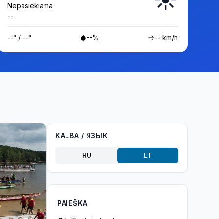
Nepasiekiama
--
--° / --°
--%
-- km/h
KALBA / ЯЗЫК
RU
LT
PAIEŠKA