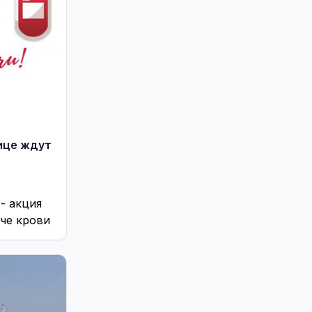
ице ждут
- акция
че крови