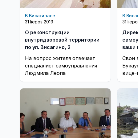
В Висагинасе
В Виса
31 liepos 2019
31 liep
О реконструкции
Дирек
внутридворовой территории
самоу
по ул. Висагино, 2
ваши 
На вопрос жителя отвечает
Свои 
специалист самоуправления
Букау
Людмила Леопа
вице-
самоу
эл. по