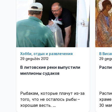
Хобби, отдых и развлечения
В Виса
29 gegužės 2012
29 geg
В литовские реки выпустили
Распи
миллионы судаков
Рыбакам, которые плачут из-за
Распи
того, что не осталось рыбы –
храме
хорошая весть. ...
30 мая