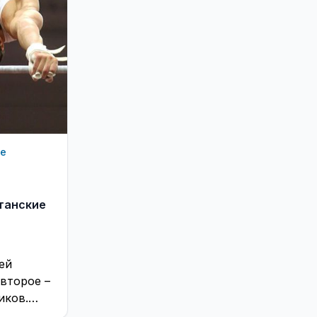
ые
итанские
ей
второе –
иков.
туация