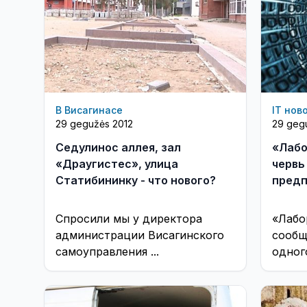
В Висагинасе
IT нов
29 gegužės 2012
29 geg
Седулинос аллея, зал
«Лабо
«Драугистес», улица
червь
Статибининку - что нового?
предп
Спросили мы у директора
«Лабо
администрации Висагинского
сообщ
самоуправления ...
одног
котор
сравн
как St