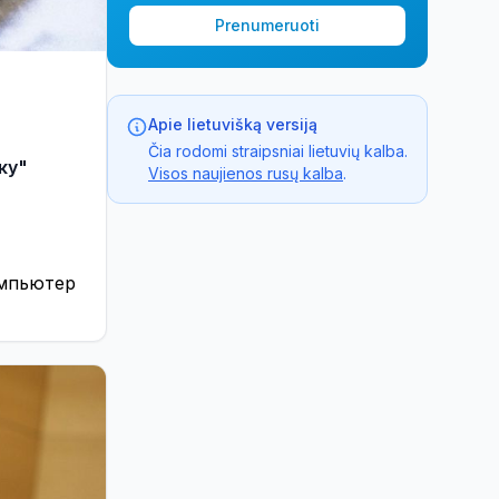
Prenumeruoti
Apie lietuvišką versiją
Čia rodomi straipsniai lietuvių kalba.
ку"
Visos naujienos rusų kalba
.
омпьютер
ы Chrome
le. ...