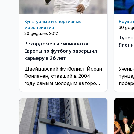
Культурные и спортивные
Наука 
мероприятия
30 geg
30 gegužės 2012
Тунец
Рекордсмен чемпионатов
Япони
Европы по футболу завершил
карьеру в 26 лет
Швейцарский футболист Йохан
Учены
Фонланен, ставший в 2004
тунца
году самым молодым автором
побер
гола в истории чемпионатов
радио
Европы, завершил карьеру в 26
прошл
...
японск