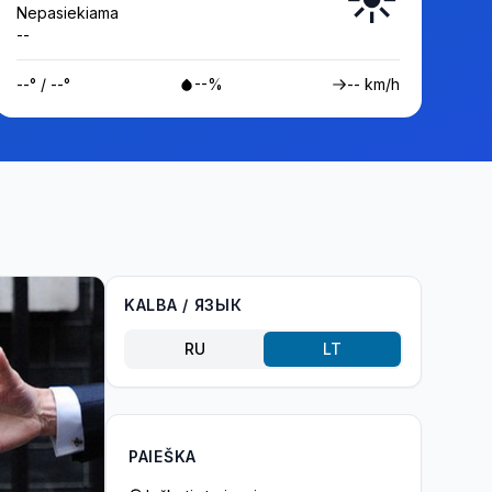
Nepasiekiama
--
--° / --°
--%
-- km/h
KALBA / ЯЗЫК
RU
LT
PAIEŠKA