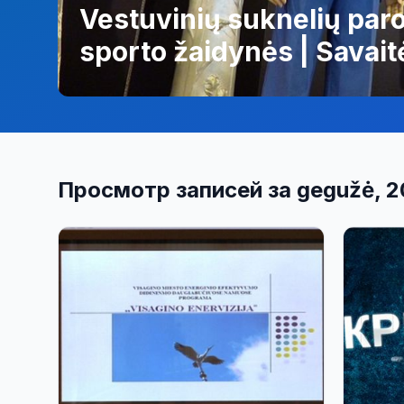
Vestuvinių suknelių paro
sporto žaidynės | Savai
(video)
Просмотр записей за gegužė, 2