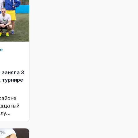
ые
 заняла 3
 турнире
районе
адцатый
олу
кого
...