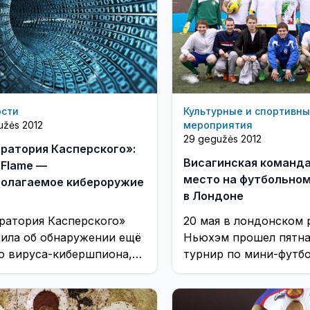
ости
Культурные и спортивн
užės 2012
мероприятия
29 gegužės 2012
ратория Касперского»:
Висагинская команда
 Flame —
место на футбольном
олагаемое кибероружие
в Лондоне
ратория Касперского»
20 мая в лондонском 
ила об обнаружении ещё
Ньюхэм прошел пятн
о вируса-кибершпиона,
турнир по мини-футб
ый антивирусники уже
памяти В.В. Лобановс
или с такими зловредами
среди русскоязычных
uxnet и Duqu. ...
любительских команд. 