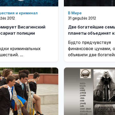
шествия и криминал
В Мире
žės 2012
31 gegužės 2012
мирует Висагинский
Две богатейшие сем
сариат полиции
планеты объединят 
Будто предчувствуя
одки криминальных
финансовое цунами, о
ествий. ...
объявили две богате
семьи планеты — Рок
Ротшильды. ...