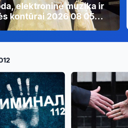
da, elektroninė muzika ir
tės kontūrai 2026 08 05
012