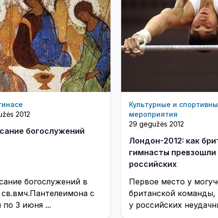
гинасе
Культурные и спортивн
užės 2012
мероприятия
29 gegužės 2012
сание богослужений
Лондон-2012: как бр
гимнасты превзошли
российских
сание богослужений в
Первое место у могуч
 св.вмч.Пантелеимона с
британской команды, 
 по 3 июня ...
у российских неудачн
Вполне возможная си