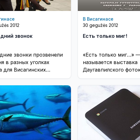
гинасе
В Висагинасе
užės 2012
30 gegužės 2012
дний звонок
Есть только миг!
дние звонки прозвенели
«Есть только миг…» —
ня в разных уголках
называется выставка
а для Висагинских
Даугавпилского фото
ников. ...
„Ezerzeme F“ , котора
открывается в худож
галерее Висагинской 
библиотеки ...