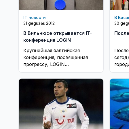
IT новости
В Виса
31 gegužės 2012
30 geg
В Вильнюсе открывается IT-
После
конференция LOGIN
Крупнейшая балтийская
После
конференция, посвященная
сегод
прогрессу, LOGIN
город
возвращается 31 мая в Вильнюс
выпуск
и продлится до 1 июня. ...