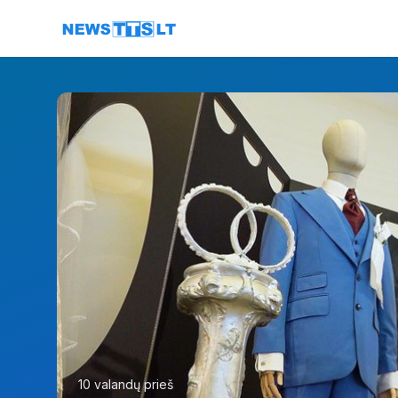
Eiti į turinį
10 valandų prieš