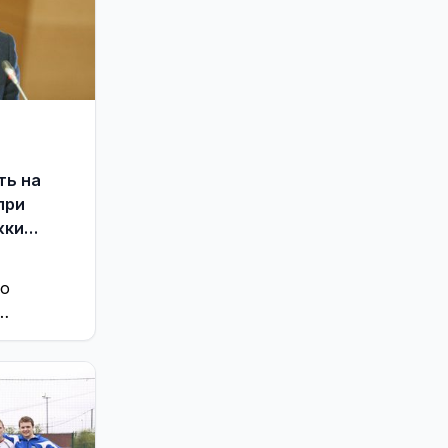
ть на
при
жки
по
вы