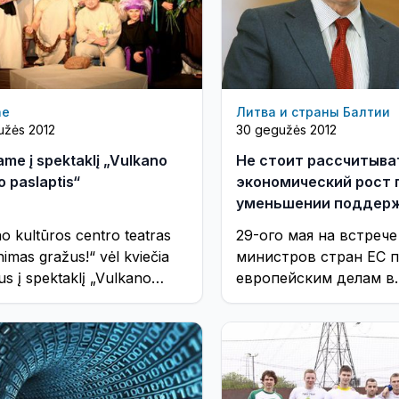
ne
Литва и страны Балтии
užės 2012
30 gegužės 2012
ame į spektaklį „Vulkano
Не стоит рассчитыва
o paslaptis“
экономический рост 
уменьшении поддер
стран-членов ЕС
no kultūros centro teatras
29-ого мая на встрече
imas gražus!“ vėl kviečia
министров стран ЕС 
us į spektaklį „Vulkano
европейским делам в
o paslaptis“ (sukurtą pagal
Брюсселе, министр
ių dramaturgo Regimanto
иностранных дел Лит
sko ...
Аудронюс Ажубалис
подчеркнул, что ...