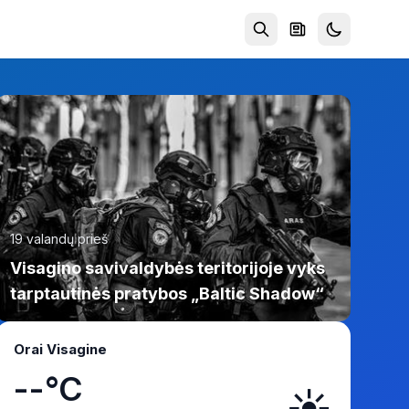
19 valandų prieš
Visagino savivaldybės teritorijoje vyks
tarptautinės pratybos „Baltic Shadow“
Orai Visagine
--°C
☀️