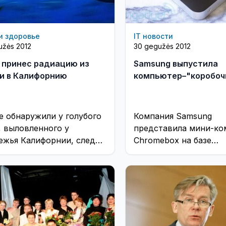
и здоровье
IT новости
užės 2012
30 gegužės 2012
 принес радиацию из
Samsung выпустила
и в Калифорнию
компьютер–"коробоч
е обнаружили у голубого
Компания Samsung
, выловленного у
представила мини-к
ежья Калифорнии, следы
Chromebox на базе
активного загрязнения от
операционной систем
огодней аварии на
OS, разработанной Goog
ой АЭС "Фукусима". ...