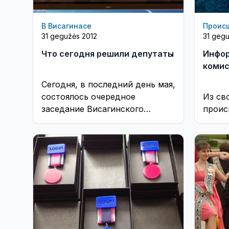
В Висагинасе
Проис
31 gegužės 2012
31 gegu
Что сегодня решили депутаты
Инфор
комис
Сегодня, в последний день мая,
состоялось очередное
Из св
заседание Висагинского
происш
Совета. ...