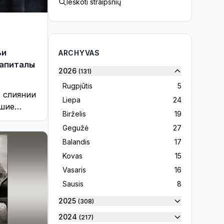
Ieškoti straipsnių
ьи
ARCHYVAS
капиталы
2026
(131)
Rugpjūtis
5
 слиянии
Liepa
24
йшие
Birželis
19
феллеры и
Gegužė
27
Balandis
17
Kovas
15
Vasaris
16
Sausis
8
2025
(308)
2024
(217)