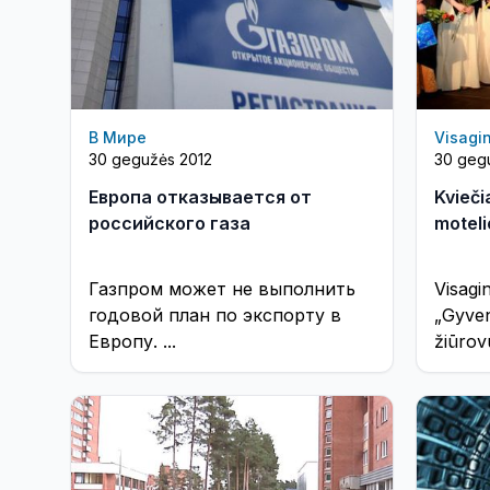
В Мире
Visagi
30 gegužės 2012
30 geg
Европа отказывается от
Kvieči
российского газа
moteli
Газпром может не выполнить
Visagi
годовой план по экспорту в
„Gyven
Европу. ...
žiūrov
moteli
lietuv
Kaškau