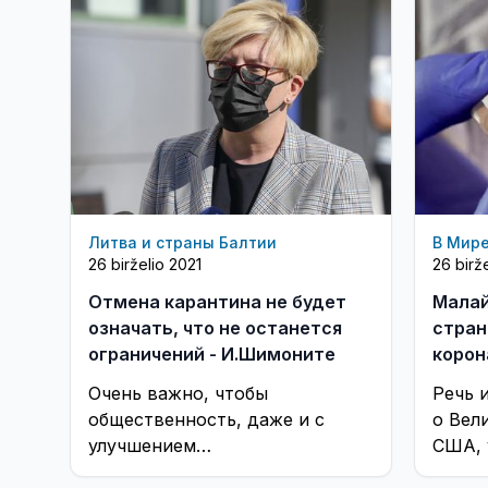
Литва и страны Балтии
В Мир
26 birželio 2021
26 birž
Отмена карантина не будет
Малай
означать, что не останется
стран
ограничений - И.Шимоните
корон
Очень важно, чтобы
Речь и
общественность, даже и с
о Вел
улучшением
США, 
эпидемиологической ситуации,
техно