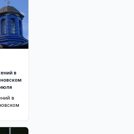
ений в
оновском
 июля
ений в
новском