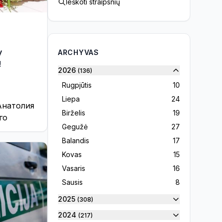
Ieškoti straipsnių
у
ARCHYVAS
!
2026
(136)
Rugpjūtis
10
Liepa
24
Анатолия
Birželis
19
го
Gegužė
27
Balandis
17
Kovas
15
Vasaris
16
Sausis
8
2025
(308)
2024
(217)