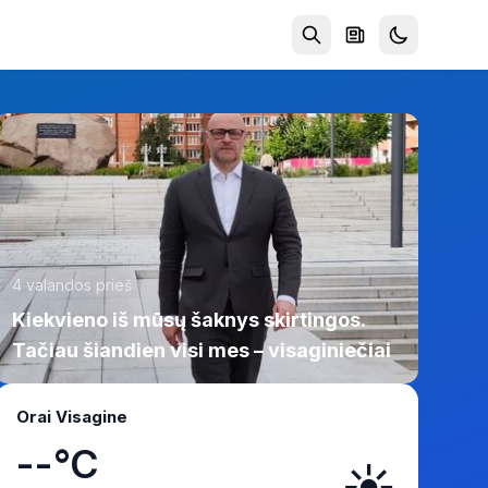
4 valandos prieš
Kiekvieno iš mūsų šaknys skirtingos.
Tačiau šiandien visi mes – visaginiečiai
Orai Visagine
--°C
☀️