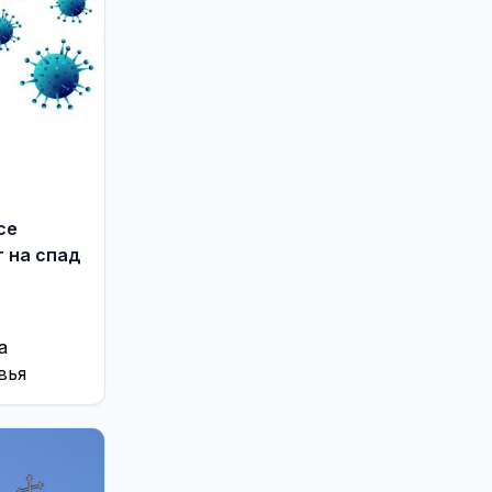
се
 на спад
а
вья