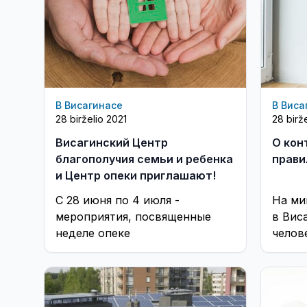
В Висагинасе
В Виса
28 birželio 2021
28 birž
Висагинский Центр
О кон
благополучия семьи и ребенка
прави
и Центр опеки приглашают!
C 28 июня по 4 июля -
На ми
мероприятия, посвященные
в Вис
неделе опеке
челов