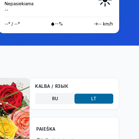
Nepasiekiama
--
--° / --°
--%
-- km/h
KALBA / ЯЗЫК
RU
LT
PAIEŠKA