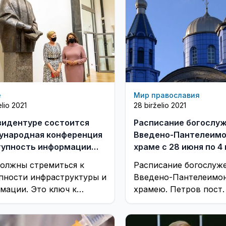
е
Мир православия
elio 2021
28 birželio 2021
зидентуре состоится
Расписание богослуж
народная конференция
Введено-Пантелеим
упность информации
храме с 28 июня по 4
юдей с инвалидностью"
олжны стремиться к
Расписание богослуж
пности инфраструктуры и
Введено-Пантелеимо
мации. Это ключ к
храмею. Петров пост.
получию людей с
идностью“, – Диана
дене