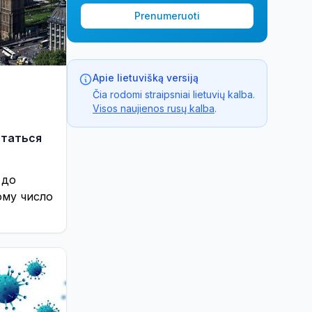
Prenumeruoti
Apie lietuvišką versiją
Čia rodomi straipsniai lietuvių kalba.
Visos naujienos rusų kalba
.
статься
 до
ому число