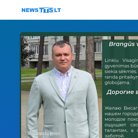
Eiti į turinį
18 valandų prieš