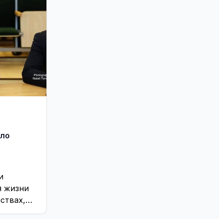
ало
и
я жизни
ствах,
ергии и