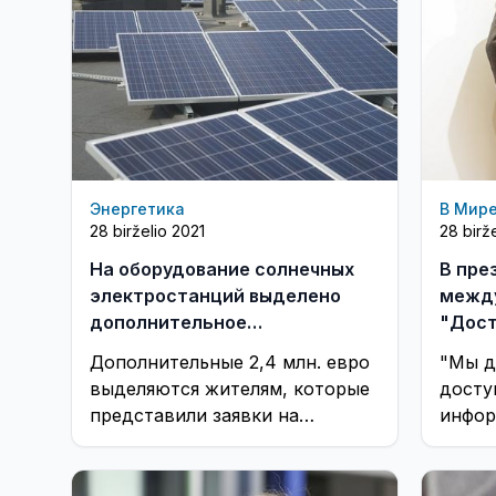
Энергетика
В Мир
28 birželio 2021
28 birž
На оборудование солнечных
В пре
электростанций выделено
между
дополнительное
"Дост
финансирование
для л
Дополнительные 2,4 млн. евро
"Мы д
выделяются жителям, которые
досту
представили заявки на
инфор
оборудование солнечных
благо
электростанций
инвал
Наусе