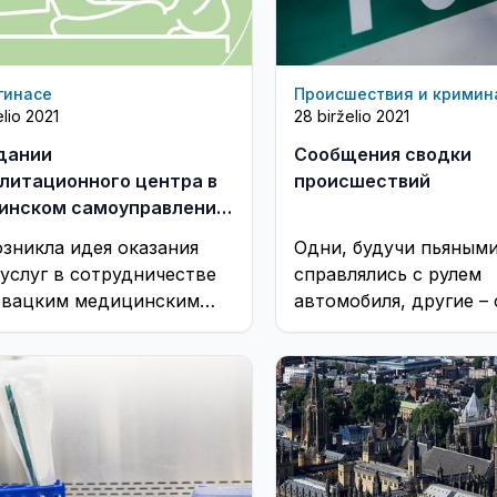
гинасе
Происшествия и кримин
elio 2021
28 birželio 2021
дании
Сообщения сводки
литационного центра в
происшествий
инском самоуправлении
о)
озникла идея оказания
Одни, будучи пьяными
 услуг в сотрудничестве
справлялись с рулем
овацким медицинским
автомобиля, другие – 
ом AXIS и каково
эмоциями… И снова –
няшнее положение дел?
мошенничество