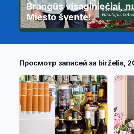
Brangūs visaginiečiai, nu
Miesto švente!
Просмотр записей за birželis, 2