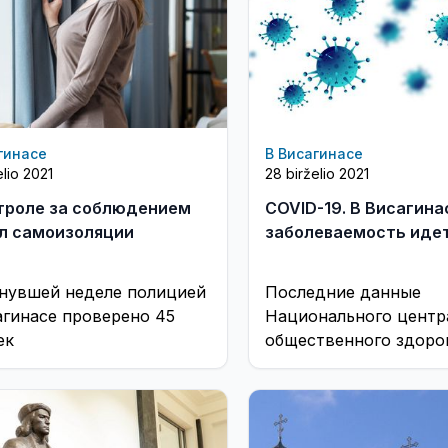
гинасе
В Висагинасе
elio 2021
28 birželio 2021
троле за соблюдением
СOVID-19. В Висагина
л самоизоляции
заболеваемость идет
нувшей неделе полицией
Последние данные
агинасе проверено 45
Национального центр
ек
общественного здоро