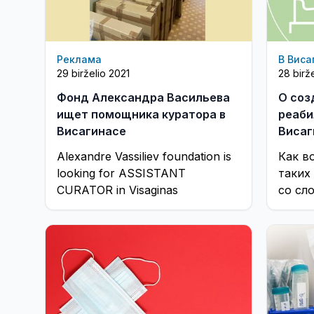
Реклама
В Виса
29 birželio 2021
28 birž
Фонд Александра Васильева
О соз
ищет помощника куратора в
реаби
Висагинасе
Висаг
(виде
Alexandre Vassiliev foundation is
Как в
looking for ASSISTANT
таких
CURATOR in Visaginas
со сл
центр
сегод