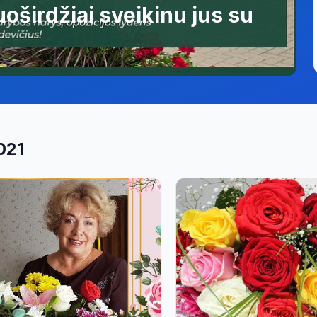
oširdžiai sveikinu jus su
021