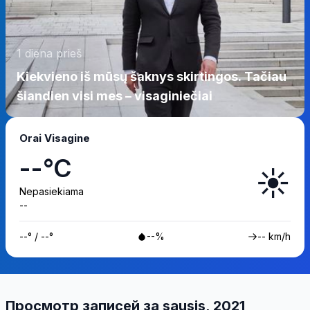
1 diena prieš
Kiekvieno iš mūsų šaknys skirtingos. Tačiau
šiandien visi mes – visaginiečiai
Orai Visagine
--°C
☀️
Nepasiekiama
--
--° / --°
--%
-- km/h
Просмотр записей за sausis, 2021