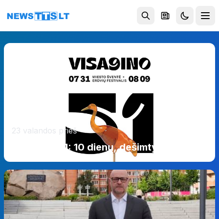
Eiti į turinį
23 valandos prieš
Visaginui 51: 10 dienų, dešimtys renginių