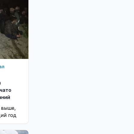
ал
з
ачато
аний
 выше,
щий год