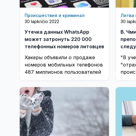
Происшествия и криминал
Литва 
30 lapkričio 2022
30 lapk
Утечка данных WhatsApp
В. Чм
может затронуть 220 000
препо
телефонных номеров литовцев
следу
менят
Хакеры объявили о продаже
"В уч
номеров мобильных телефонов
"отра
487 миллионов пользователей
проис
предс