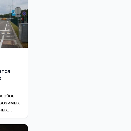
ется
р
особое
ввозимых
ных