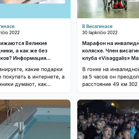
гинасе
В Висагинасе
ričio 2022
30 lapkričio 2022
ижаются Великие
Марафон на инвалид
ники, а как же без
коляске. Член висаги
ков? Информация
клуба «Visaggalis» М
ии
Монтикас установил 
анируете, какие подарки
В гонке на инвалидно
Литвы (видео)
е покупать в интернете, а
за 5 часов он преодол
ники думают, как
расстояние 49 км 302
уть покупателя в этот
Результат его средне
приятный период
скорости лишь ...