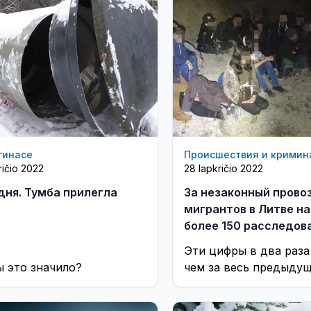
гинасе
Происшествия и кримин
ričio 2022
28 lapkričio 2022
дня. Тумба прилегла
За незаконный прово
мигрантов в Литве н
более 150 расследов
Эти цифры в два раза
ы это значило?
чем за весь предыду