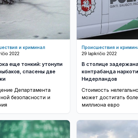
шествия и криминал
Происшествия и кримин
ričio 2022
29 lapkričio 2022
ока еще тонкий: утонули
В столице задержана
рыбаков, спасены две
контрабанда наркоти
ки
Нидерландов
ение Департамента
Стоимость нелегально
ной безопасности и
может достигать боле
ния
миллиона евро