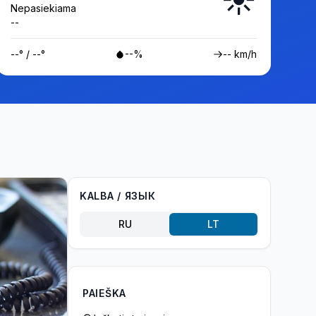
Nepasiekiama
--
--° / --°
--%
-- km/h
KALBA / ЯЗЫК
RU
LT
PAIEŠKA