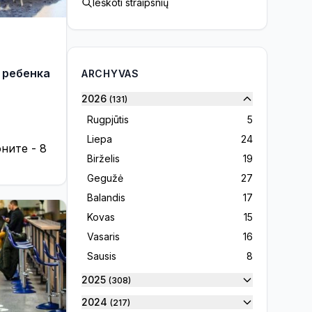
Ieškoti straipsnių
 ребенка
ARCHYVAS
2026
(131)
Rugpjūtis
5
Liepa
24
ните - 8
Birželis
19
Gegužė
27
Balandis
17
Kovas
15
Vasaris
16
Sausis
8
2025
(308)
2024
(217)