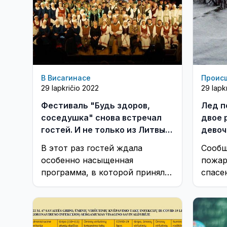
В Висагинасе
Проис
29 lapkričio 2022
29 lapk
Фестиваль "Будь здоров,
Лед п
соседушка" снова встречал
двое 
гостей. И не только из Литвы...
девоч
(видео)
В этот раз гостей ждала
Сообщ
особенно насыщенная
пожар
программа, в которой приняло
спасе
участие более 200
исполнителей