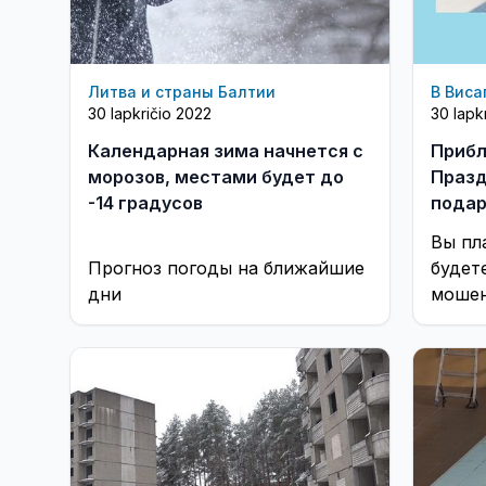
Литва и страны Балтии
В Виса
30 lapkričio 2022
30 lapk
Календарная зима начнется с
Прибл
морозов, местами будет до
Празд
-14 градусов
подар
полиц
Вы пл
Прогноз погоды на ближайшие
будет
дни
мошен
обман
благо