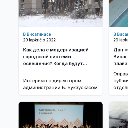
В Висагинасе
В Виса
29 lapkričio 2022
29 lapk
Как дела с модернизацией
Дан «
городской системы
Висаг
освещения? Когда будут
плава
сносить дома по Седулинос
расце
Оправ
36, 40? (видео)
маршр
Интервью с директором
публи
администрации В. Букаускасом
отдел