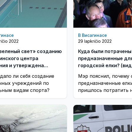
гинасе
В Висагинасе
ričio 2022
29 lapkričio 2022
зеленый свет» созданию
Куда были потрачены
инского центра
предназначенные дл
ния и утверждена
городской елки? (вид
нка на автобусный
дало ли себя создание
Мэр пояснил, почему 
ут в промзону (видео)
чных учреждений по
предназначенные елки
ьным видам спорта?
пришлось потратить н
цели