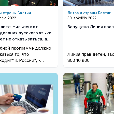
и страны Балтии
Литва и страны Балтии
ričio 2022
30 lapkričio 2022
илите-Нильсен: от
Запущена Линия прав
давания русского языка
ет не отказываться, а
ь учебные материалы
ебной программе должно
жаться то, что
Линия прав детей, зво
ходит" в России", -
800 10 800
едатель Сейма