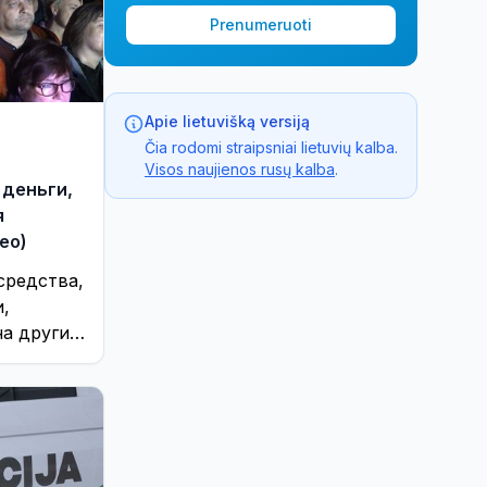
Prenumeruoti
Apie lietuvišką versiją
Čia rodomi straipsniai lietuvių kalba.
Visos naujienos rusų kalba
.
 деньги,
я
ео)
средства,
,
а другие