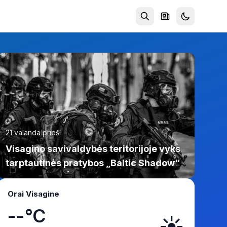
21 valanda prieš
Visagino savivaldybės teritorijoje vyks
tarptautinės pratybos „Baltic Shadow“
Orai Visagine
--°C
☀️