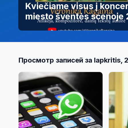
Kviečiame visus į koncer
miesto šventės scenoje
Просмотр записей за lapkritis, 