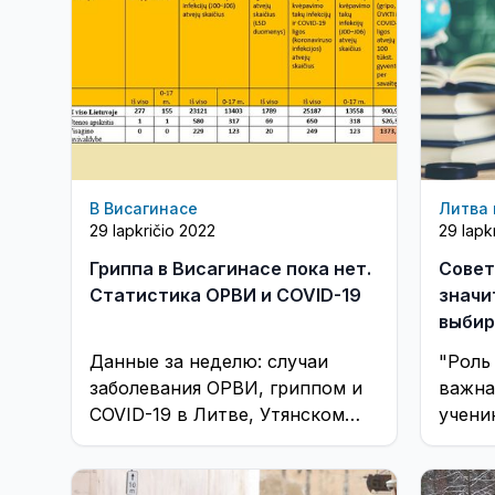
В Висагинасе
Литва 
29 lapkričio 2022
29 lapk
Гриппа в Висагинасе пока нет.
Совет
Статистика ОРВИ и COVID-19
значи
выбир
качес
Данные за неделю: случаи
"Роль
иност
заболевания ОРВИ, гриппом и
важна
COVID-19 в Литве, Утянском
учени
округе и Висагинасе
совет