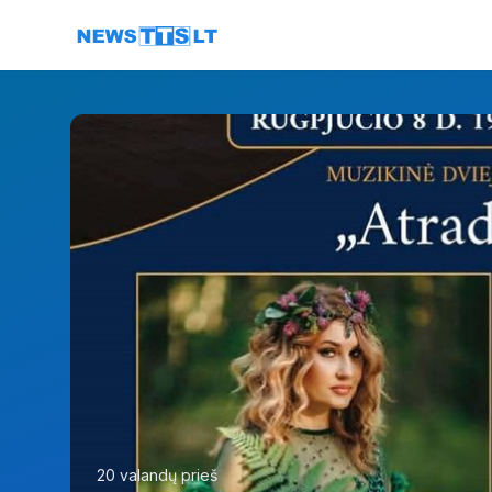
Eiti į turinį
20 valandų prieš