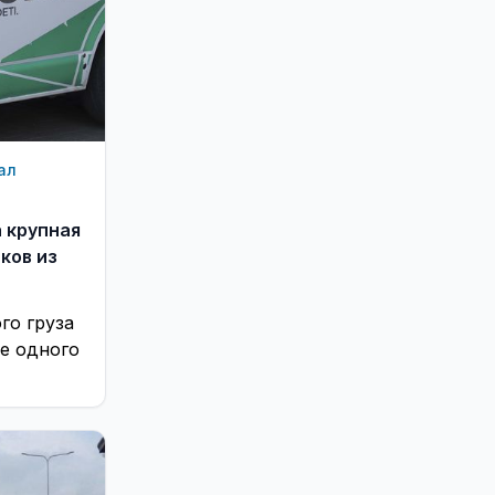
ал
 крупная
ков из
го груза
е одного