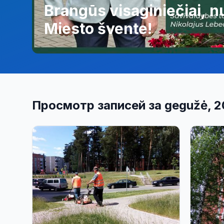
Brangūs visaginiečiai, nu
Miesto švente!
Просмотр записей за gegužė, 2