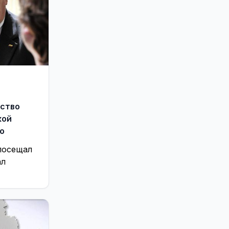
йство
кой
о
посещал
ал
 России