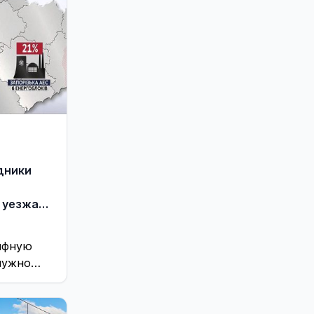
дники
а
 уезжают
рифную
нужно