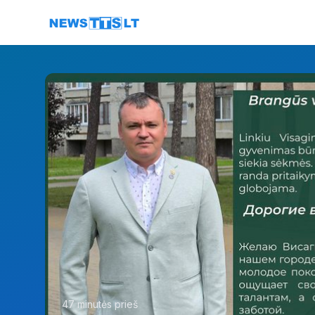
Eiti į turinį
47 minutės prieš