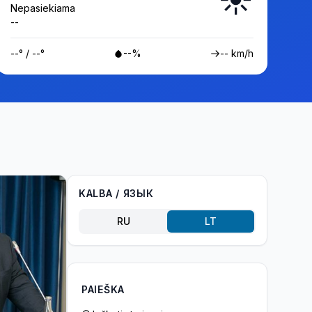
Nepasiekiama
--
--° / --°
--%
-- km/h
KALBA / ЯЗЫК
RU
LT
PAIEŠKA