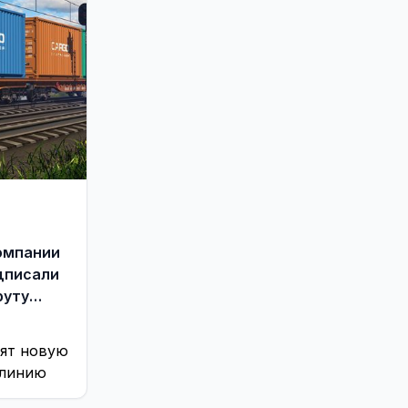
омпании
дписали
руту
тят новую
 линию