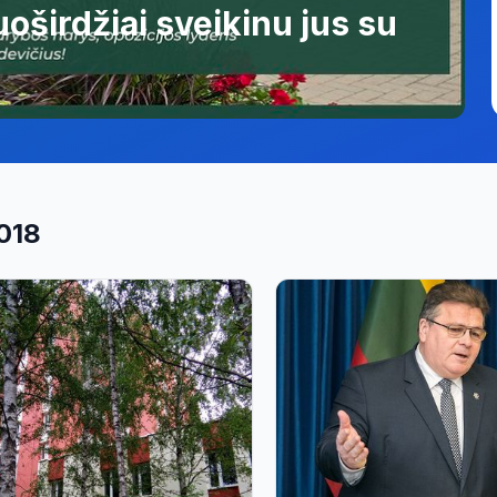
oširdžiai sveikinu jus su
018