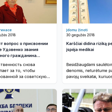
гинасе
Įdomu žinoti
užės 2018
30 gegužės 2018
т вопрос о присвоении
Karščiai didina riziką pe
е Удовенко звания
įspėja medikai
ного гражданина
инаса
твенность снова
Besidžiaugdami saulėtom
пает за то, чтобы
dienomis, neturėtume pa
ованной за советскую
pavojų sveikatai, kuriuos
лику Г. Удовенко дать
karštis ir saulė
е «почетного»