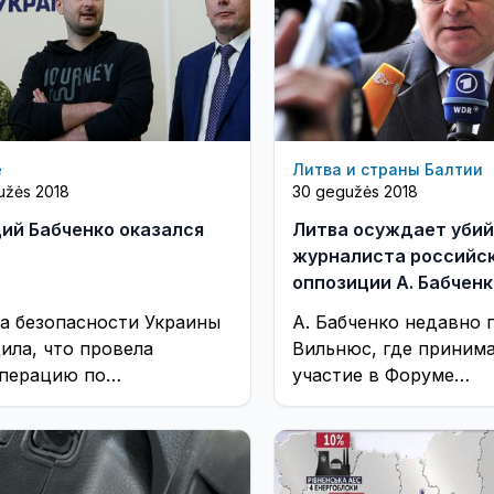
е
Литва и страны Балтии
užės 2018
30 gegužės 2018
ий Бабченко оказался
Литва осуждает уби
журналиста российс
оппозиции А. Бабченк
а безопасности Украины
А. Бабченко недавно 
ила, что провела
Вильнюс, где приним
перацию по
участие в Форуме
твращению убийства
демократических сил
йского журналиста