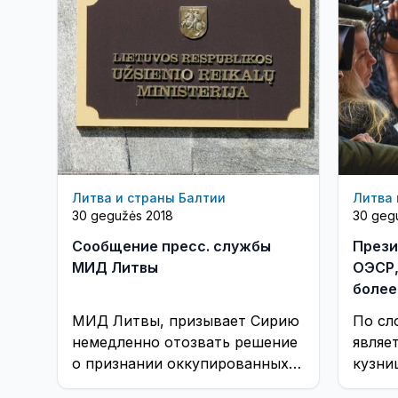
Литва и страны Балтии
Литва 
30 gegužės 2018
30 geg
Сообщение пресс. службы
Прези
МИД Литвы
ОЭСР,
более
межд
МИД Литвы, призывает Сирию
По сл
немедленно отозвать решение
являе
о признании оккупированных
кузни
Россией регионов Грузии
самых