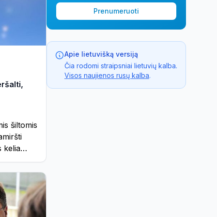
Prenumeruoti
Apie lietuvišką versiją
Čia rodomi straipsniai lietuvių kalba.
Visos naujienos rusų kalba
.
ršalti,
is šiltomis
miršti
 kelia