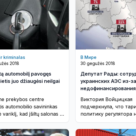
 ir kriminalas
В Мире
užės 2018
30 gegužės 2018
ą automobilį pavogęs
Депутат Рады: сотру
ietis juo džiaugėsi neilgai
украинских АЭС из-з
недофинансирования
в РФ и Белоруссию
me prekybos centre
Виктория Войцицкая
tis automobilio savininkas
подчеркнула, что та
variklį, kad įšiltų salonas ir
политику регулятора 
m grįžo į pastato vidų...
срочно изменить