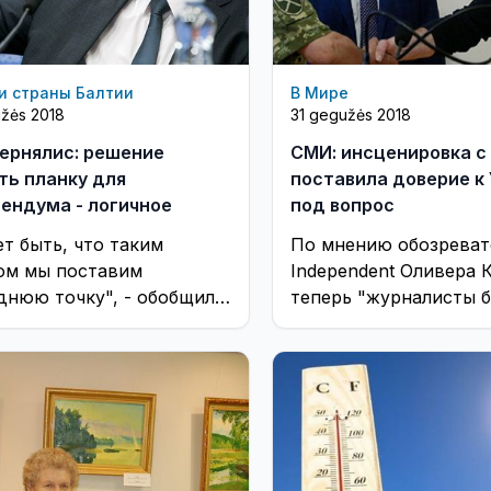
и страны Балтии
В Мире
užės 2018
31 gegužės 2018
вернялис: решение
СМИ: инсценировка с
ть планку для
поставила доверие к
ендума - логичное
под вопрос
т быть, что таким
По мнению обозреват
ом мы поставим
Independent Оливера 
днюю точку", - обобщил
теперь "журналисты 
ернялис.
примут украинские
официальные заявлени
чистую монету"