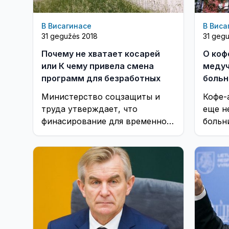
В Висагинасе
В Виса
31 gegužės 2018
31 geg
Почему не хватает косарей
О коф
или К чему привела смена
медуч
программ для безработных
больн
бюрок
Министерство соцзащиты и
Кофе-
труда утверждает, что
еще н
финасирование для временного
больн
трудовустройства безработных
киоск
не уменьшилось. Однако
цифры говорят о другом