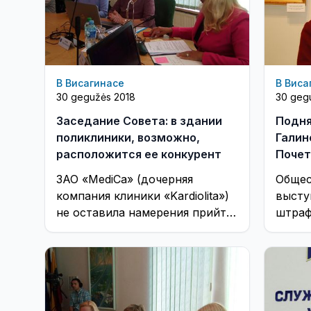
В Висагинасе
В Виса
30 gegužės 2018
30 geg
Заседание Совета: в здании
Подня
поликлиники, возможно,
Галин
расположится ее конкурент
Почет
Висаг
ЗАО «MediCa» (дочерняя
Общес
компания клиники «Kardiolita»)
высту
не оставила намерения прийти
штраф
в Висагинас. Есть ли еще
симво
желающие открыть
звани
поликлинику?