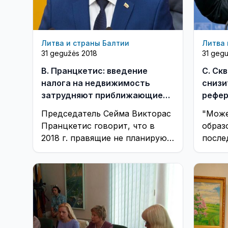
Литва и страны Балтии
Литва 
31 gegužės 2018
31 geg
В. Пранцкетис: введение
С. Ск
налога на недвижимость
снизи
затрудняют приближающиеся
рефер
выборы
Председатель Сейма Викторас
"Може
Пранцкетис говорит, что в
образ
2018 г. правящие не планируют
после
ввести налог на недвижимость.
С. Скв