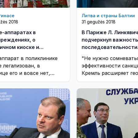
гинасе
Литва и страны Балтии
užės 2018
31 gegužės 2018
е-аппаратах в
В Париже Л. Линкяви
реждениях, о
подчеркнул важност
ичном киоске и
последовательности
ратических процедурах
политики санкций ЕС
аппарат в поликлинике
"Не нужно сомневать
е легализован, в
эффективности санкц
ице его и вовсе нет,
Кремль расширяет ге
а – тоже
своих вредоносных д
и если не эти санкции
рисуемые Россией лини