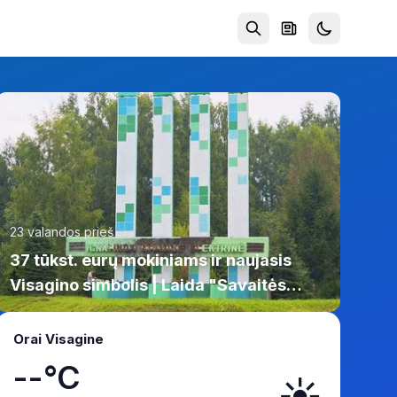
23 valandos prieš
37 tūkst. eurų mokiniams ir naujasis
Visagino simbolis | Laida "Savaitės
kontūrai" 2026 08 06 (video)
Orai Visagine
--°C
☀️