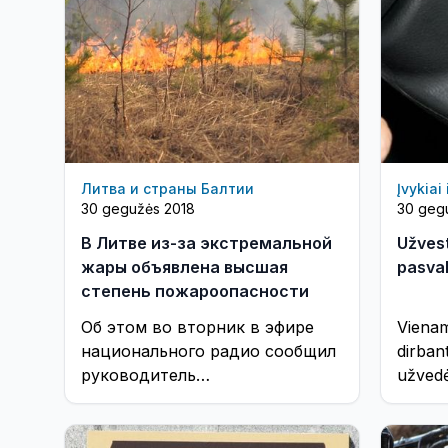
Литва и страны Балтии
Įvykiai
30 gegužės 2018
30 geg
В Литве из-за экстремальной
Užvest
жары объявлена высшая
pasval
степень пожароопасности
Об этом во вторник в эфире
Viena
национального радио сообщил
dirban
руководитель
užvedė 
Государственного лесного
trumpa
хозяйства Марюс
Пулкаунинкас