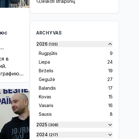
Ieškoti straipsnių
чюс
ARCHYVAS
ь
2026
(135)
Rugpjūtis
9
ся в
Liepa
24
ий.
Birželis
19
ографию
Gegužė
27
ействий,
,
Balandis
17
и ...
Kovas
15
Vasaris
16
Sausis
8
2025
(308)
2024
(217)