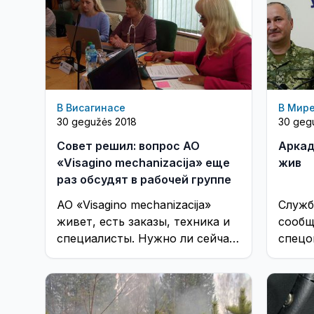
В Висагинасе
В Мир
30 gegužės 2018
30 geg
Совет решил: вопрос АО
Аркад
«Visagino mechanizacija» еще
жив
раз обсудят в рабочей группе
АО «Visagino mechanizacija»
Служб
живет, есть заказы, техника и
сообщ
специалисты. Нужно ли сейчас
спецо
ставить вопрос о ликвидации
предо
предприятия?
росси