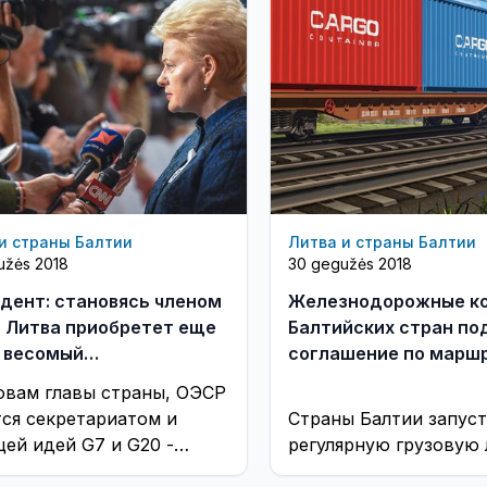
и страны Балтии
Литва и страны Балтии
užės 2018
30 gegužės 2018
дент: становясь членом
Железнодорожные к
 Литва приобретет еще
Балтийских стран по
 весомый
соглашение по марш
ународный голос
"Amber Train"
овам главы страны, ОЭСР
тся секретариатом и
Страны Балтии запус
цей идей G7 и G20 -
регулярную грузовую
 развитых стран.