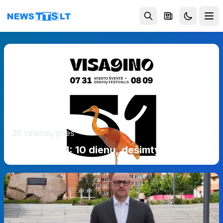
Eiti į turinį
20 valandų prieš
Visaginui 51: 10 dienų, dešimtys renginių