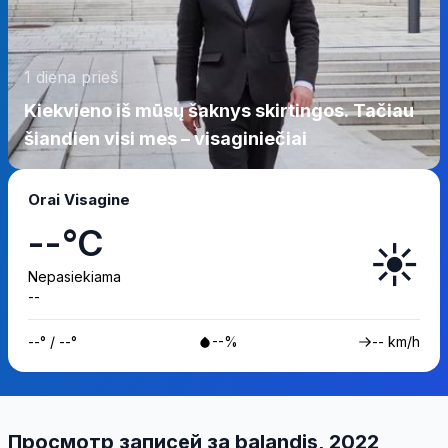
1 diena prieš
Kiekvieno iš mūsų šaknys skirtingos. Tačiau
šiandien visi mes – visaginiečiai
Orai Visagine
--°C
☀️
Nepasiekiama
--
--° / --°
--%
-- km/h
Просмотр записей за balandis, 2022