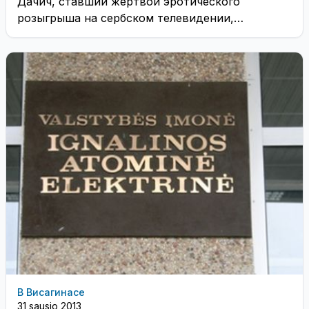
Дачич, ставший жертвой эротического
розыгрыша на сербском телевидении,
распорядился провести расследование и
выявить лиц, ...
В Висагинасе
31 sausio 2013