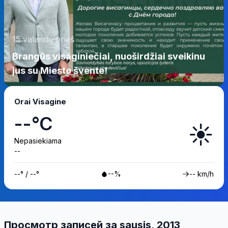
15 valandų prieš
Brangūs visaginiečiai, nuoširdžiai sveikinu
jus su Miesto švente!
Orai Visagine
--°C
☀️
Nepasiekiama
--
--° / --°
--%
-- km/h
Просмотр записей за sausis, 2013