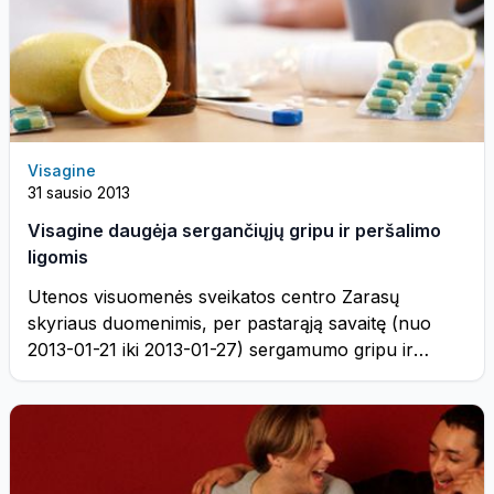
Visagine
31 sausio 2013
Visagine daugėja sergančiųjų gripu ir peršalimo
ligomis
Utenos visuomenės sveikatos centro Zarasų
skyriaus duomenimis, per pastarąją savaitę (nuo
2013-01-21 iki 2013-01-27) sergamumo gripu ir
ūmiomis viršutinių kvėpavimo ...