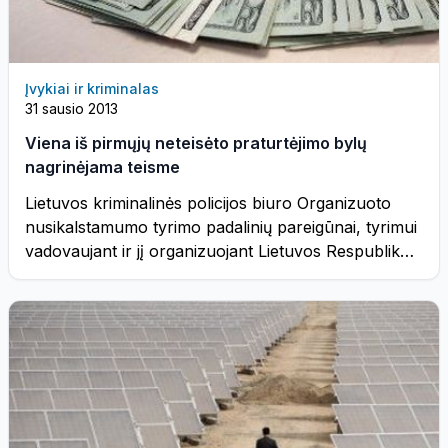
Įvykiai ir kriminalas
31 sausio 2013
Viena iš pirmųjų neteisėto praturtėjimo bylų
nagrinėjama teisme
Lietuvos kriminalinės policijos biuro Organizuoto
nusikalstamumo tyrimo padalinių pareigūnai, tyrimui
vadovaujant ir jį organizuojant Lietuvos Respublikos
Generalinės prokuratūros organizuotų nusikaltimų
...