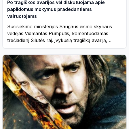
Po tragiškos avarijos vėl diskutuojama apie
papildomus mokymus pradedantiems
vairuotojams
Susisiekimo ministerijos Saugaus eismo skyriaus
vedėjas Vidmantas Pumputis, komentuodamas
trečiadienį Šilutės raj. įvykusią tragišką avariją,
kurioje žuvo keturi žmonės, „Žinių ...