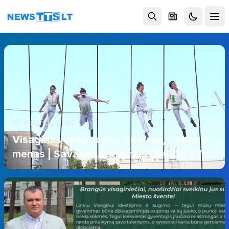
Eiti į turinį
17 valandų prieš
Visaginas virto scena: teatras, cirkas ir
menas | Savaitės kontūrai 2026 08 07
(video)