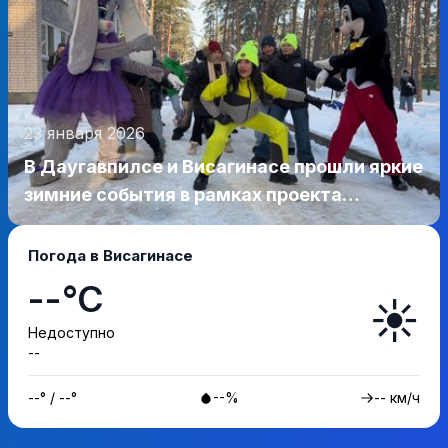
23 января 2026
В Даугавпилсе и Висагинасе прошли яркие
зимние события в рамках проекта
SnowPower (видео)
Погода в Висагинасе
--°C
☀️
Недоступно
--
--° / --°
--%
-- км/ч