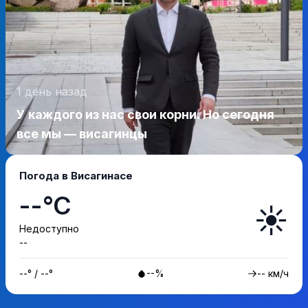
1 день назад
У каждого из нас свои корни. Но сегодня
все мы — висагинцы
Погода в Висагинасе
--°C
☀️
Недоступно
--
--° / --°
--%
-- км/ч