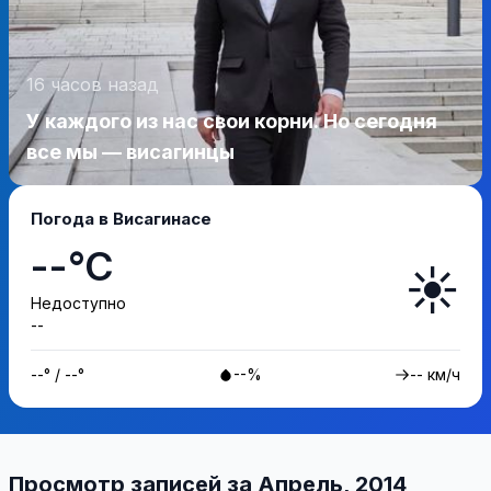
16 часов назад
У каждого из нас свои корни. Но сегодня
все мы — висагинцы
Погода в Висагинасе
--°C
☀️
Недоступно
--
--° / --°
--%
-- км/ч
Просмотр записей за Апрель, 2014