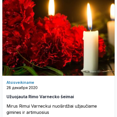
Atsisveikiname
28 декабря 2020
Užuojauta Rimo Varnecko šeimai
Mirus Rimui Varneckui nuoširdžiai užjaučiame
gimines ir artimuosius