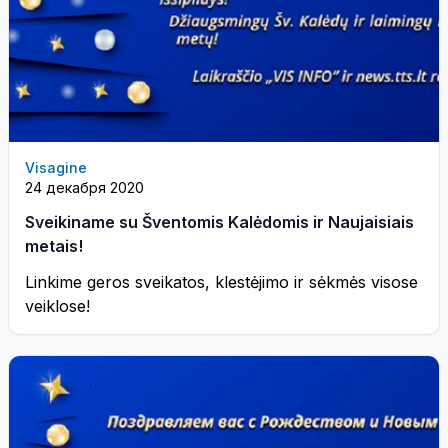
Visagine
24 декабря 2020
Sveikiname su Šventomis Kalėdomis ir Naujaisiais
metais!
Linkime geros sveikatos, klestėjimo ir sėkmės visose
veiklose!