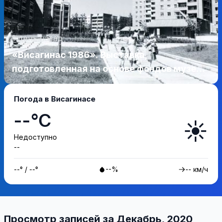
1 день назад
«Висагинас 1986». Выставка,
подготовленная на основе фондов музея,
возвращает посетителей на 40 лет назад
Погода в Висагинасе
--°C
☀️
Недоступно
--
--° / --°
--%
-- км/ч
Просмотр записей за Декабрь, 2020