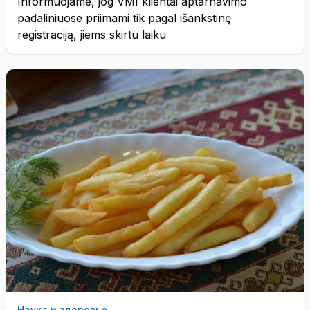
Informuojame, jog VMI klientai aptarnavimo
padaliniuose priimami tik pagal išankstinę
registraciją, jiems skirtu laiku
Наука и здоровье