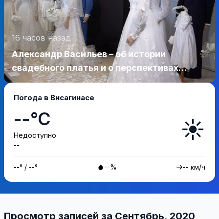
16 часов назад
Александр Васильев – об истории
свадебного платья и о перспективах
Музея истории моды (видео)
Погода в Висагинасе
--°C
☀️
Недоступно
--
--° / --°
--%
-- км/ч
Просмотр записей за Сентябрь, 2020