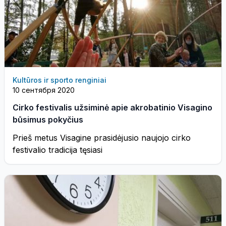
Kultūros ir sporto renginiai
10 сентября 2020
Cirko festivalis užsiminė apie akrobatinio Visagino
būsimus pokyčius
Prieš metus Visagine prasidėjusio naujojo cirko
festivalio tradicija tęsiasi