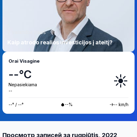
7 valandos prieš
Kaip atrodo realios investicijos į ateitį?
Orai Visagine
--°C
☀️
Nepasiekiama
--
--° / --°
--%
-- km/h
Просмотр записей за rugpjūtis, 2022