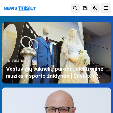
Eiti į turinį
19 valandų prieš
Vestuvinių suknelių paroda, elektroninė
muzika ir sporto žaidynės | Savaitės
kontūrai 2026 08 05 (video)