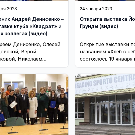
аря 2023
24 января 2023
ник Андрей Денисенко –
Открыта выставка Й
тавке клуба «Квадрат» и
Грунды (видео)
о своих коллегах (видео)
реем Денисенко, Олесей
Открытие выставки п
овской, Верой
названием «Хлеб с не
ковой, Николаем
состоялось 19 января 
шиным и Алиной
выставочном зале
ад можно будет
Висагинского культур
титься за чашкой чая в
центра «Седулина»
ественной ...