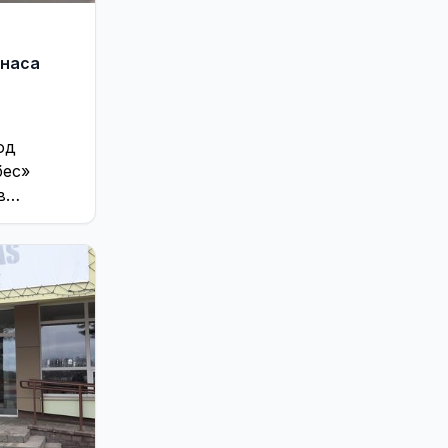
Это интересно
187
онаса
од
бес»
в
ного