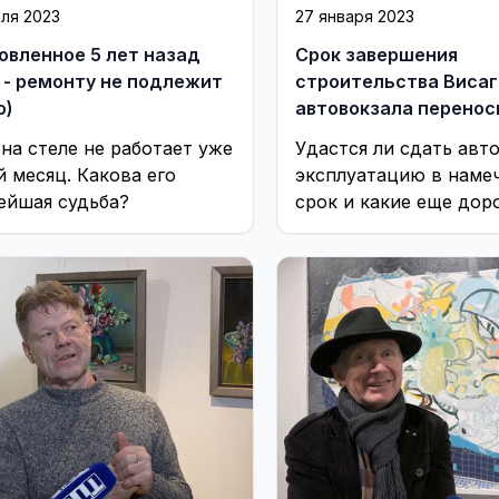
аля 2023
27 января 2023
овленное 5 лет назад
Срок завершения
 - ремонту не подлежит
строительства Висаг
о)
автовокзала перенос
(видео)
 на стеле не работает уже
Удастся ли сдать авт
й месяц. Какова его
эксплуатацию в наме
ейшая судьба?
срок и какие еще дор
ремонтные работы
запланированы на 202