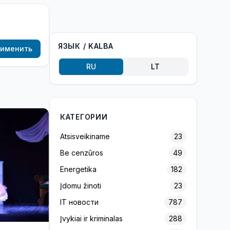
ЯЗЫК / KALBA
именить
RU
LT
КАТЕГОРИИ
Atsisveikiname
23
Be cenzūros
49
Energetika
182
Įdomu žinoti
23
IT новости
787
Įvykiai ir kriminalas
288