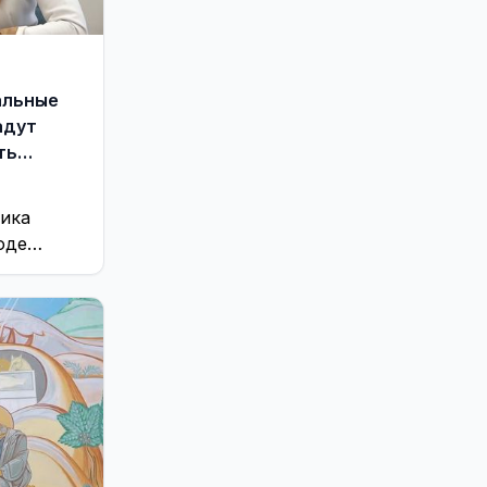
альные
адут
ть
ника
оде
цинским
 уровня –