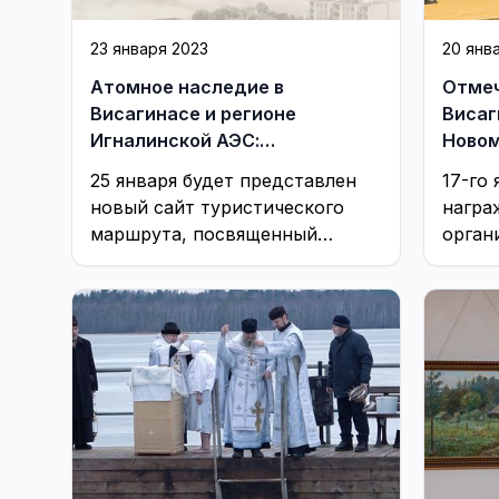
23 января 2023
20 янв
Атомное наследие в
Отмеч
Висагинасе и регионе
Висаг
Игналинской АЭС:
Новом
презентация онлайн
25 января будет представлен
17-го
маршрута
новый сайт туристического
награ
маршрута, посвященный
орган
Висагинасу и региону ИАЭC
котор
созда
атмос
Рожде