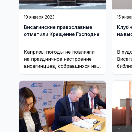
19 января 2023
15 янв
Висагинские православные
Клуб 
отметили Крещение Господне
на вы
Капризы погоды не повлияли
В худ
на праздничное настроение
Висаг
висагинццев, собравшихся на
библи
великий праздник Крещения
работ
Господня, чтобы еще раз
назва
ощутить чудо освящения ...