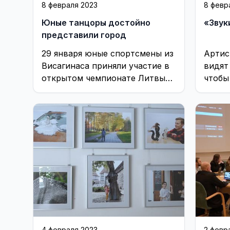
8 февраля 2023
8 февр
Юные танцоры достойно
«Звук
представили город
29 января юные спортсмены из
Артис
Висагинаса приняли участие в
видят
открытом чемпионате Литвы
чтобы
по спортивным танцам. Они
город
выступали в пяти возрастных ...
напоми
4 февраля 2023
2 февр