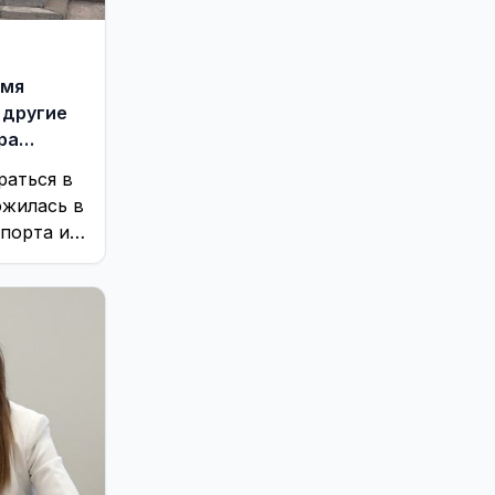
емя
 другие
ра
раться в
ожилась в
порта и