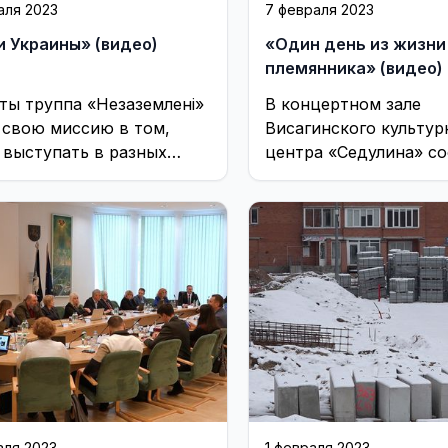
аля 2023
7 февраля 2023
и Украины» (видео)
«Один день из жизни
племянника» (видео)
ты труппа «Незаземлені»
В концертном зале
 свою миссию в том,
Висагинского культур
 выступать в разных
центра «Седулина» со
ах нашей страны и
премьерный показ
нать зрителям о тех ...
музыкального спекта
день из жизни племян
аля 2023
1 февраля 2023