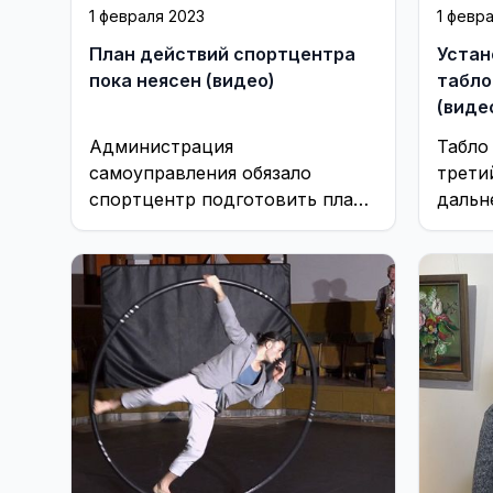
1 февраля 2023
1 февр
План действий спортцентра
Устан
пока неясен (видео)
табло
(виде
Администрация
Табло
самоуправления обязало
трети
спортцентр подготовить план
дальн
мероприятий, способных
улучшить его финансово-
хозяйственную деятельность