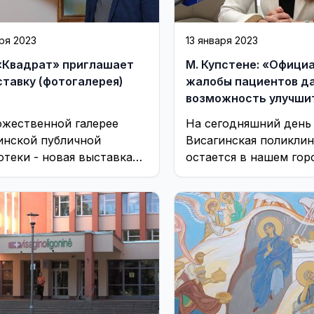
аря 2023
13 января 2023
«Квадрат» приглашает
М. Купстене: «Офици
ставку (фотогалерея)
жалобы пациентов д
возможность улучши
работу»
ожественной галерее
На сегодняшний день
инской публичной
Висагинская поликли
отеки - новая выставка
остается в нашем гор
 наших художников под
самым большим меди
нием «Жанры».
учреждением первого
к ней приписано 12 ...