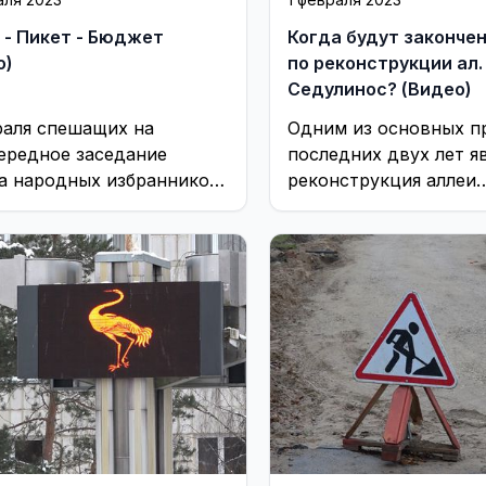
 - Пикет - Бюджет
Когда будут законче
о)
по реконструкции ал.
Седулинос? (Видео)
раля спешащих на
Одним из основных п
ередное заседание
последних двух лет я
а народных избранников
реконструкция аллеи
чал пикет,
Седулинос. В какой с
ложившийся возле
находятся эти работы
я самоуправления
ли ...