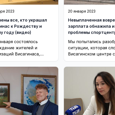
аря 2023
20 января 2023
ены все, кто украшал
Невыплаченная вовр
инас к Рождеству и
зарплата обнажила и
у году (видео)
проблемы спортцент
(видео)
 января состоялось
Мы попытались разоб
ждение жителей и
ситуации, которая сл
изаций Висагинаса,
Висагинском центре с
ые приняли участие в
рекреации
нии незабываемой
феры празднования
ства и нового года.