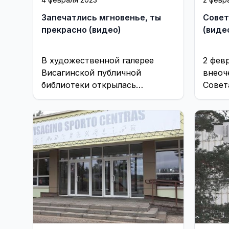
Запечатлись мгновенье, ты
Совет
прекрасно (видео)
(виде
В художественной галерее
2 фев
Висагинской публичной
внеоч
библиотеки открылась
Совет
выставка работ фотографов-
встре
любителей клуба «Позитив».
распо
Советуем посетить.
здани