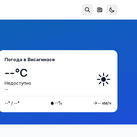
Погода в Висагинасе
--°C
☀️
Недоступно
--
--° / --°
--%
-- км/ч