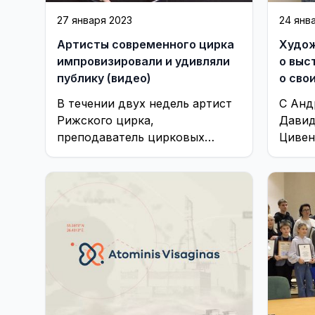
27 января 2023
24 янв
Артисты современного цирка
Худож
импровизировали и удивляли
о выс
публику (видео)
В течении двух недель артист
С Анд
Рижского цирка,
Давид
преподаватель цирковых
Цивен
дисциплин Алексей Смолов и
Найму
музыкант из Швеции Маркус
Новос
Вернхайм осваивали
встре
пространство ...
худож