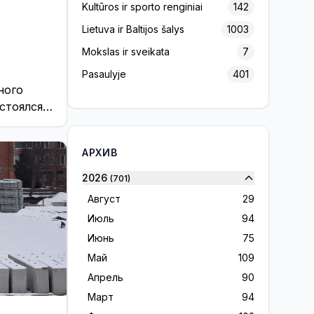
Kultūros ir sporto renginiai
142
Lietuva ir Baltijos šalys
1003
Mokslas ir sveikata
7
Pasaulyje
401
ного
Projektas „Europos Pulsas“
139
стоялся
Reklama
156
кля «Один
Rinkimai 2020
7
АРХИВ
ника».
Rinkimai 2023
32
2026
(701)
Rinkimai 2024
28
Август
29
Sveikinimai
38
Июль
94
Verslas ir ekonomika
10
Июнь
75
Visaginas ir visaginiečiai
16
Май
109
Visagine
1210
Апрель
90
Март
94
Без цензуры
230